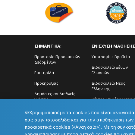
ΣΗΜΑΝΤΙΚΑ:
ΕΝΙΣΧΥΣΗ ΜΑΘΗΣΗΣ
Προστασία Προσωπικών
Υποτροφίες-Βραβεία
Δεδομένων
Διδασκαλείο Ξένων
Επετηρίδα
Γλωσσών
Προκηρύξεις
Διδασκαλείο Νέας
Ελληνικής
Δημόσιες και Διεθνείς
Σχέσεις
Κέντρο Επιμόρφωσης ϗ
Δια Βίου Μάθηση
🍪
Χρησιμοποιούμε τα cookies που είναι αναγκαία
σας στην ιστοσελιδα και για την αποθήκευση των
προαιρετικά cookies («Αναγκαία»). Με τη συγκατ
χρησιμοποιήσουμε προαιρετικά cookies που σχετί