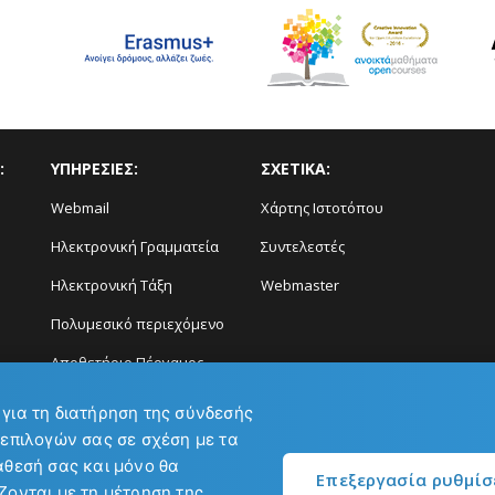
:
ΥΠΗΡΕΣΙΕΣ:
ΣΧΕΤΙΚΑ:
Webmail
Χάρτης Ιστοτόπου
Ηλεκτρονική Γραμματεία
Συντελεστές
Ηλεκτρονική Τάξη
Webmaster
Πολυμεσικό περιεχόμενο
Αποθετήριο Πέργαμος
Διάγνωση και Πρόγνωση
 για τη διατήρηση της σύνδεσής
Φαινομένων
 επιλογών σας σε σχέση με τα
άθεσή σας και μόνο θα
Επεξεργασία ρυθμί
ζονται με τη μέτρηση της