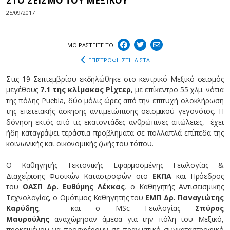
ΣΤΟ ΣΕΙΣΜΟ ΤΟΥ ΜΕΞΙΚΟΥ
25/09/2017
ΜΟΙΡΑΣΤEIΤΕ ΤΟ:
ΕΠΙΣΤΡΟΦΗ ΣΤΗ ΛΙΣΤΑ
Στις 19 Σεπτεμβρίου εκδηλώθηκε στο κεντρικό Μεξικό σεισμός
μεγέθους
7.1 της κλίμακας Ρίχτερ
, με επίκεντρο 55 χλμ. νότια
της πόλης Puebla, δύο μόλις ώρες από την επιτυχή ολοκλήρωση
της επετειακής άσκησης αντιμετώπισης σεισμικού γεγονότος. Η
δόνηση εκτός από τις εκατοντάδες ανθρώπινες απώλειες, έχει
ήδη καταγράψει τεράστια προβλήματα σε πολλαπλά επίπεδα της
κοινωνικής και οικονομικής ζωής του τόπου.
Ο Καθηγητής Τεκτονικής Εφαρμοσμένης Γεωλογίας &
Διαχείρισης Φυσικών Καταστροφών στο
ΕΚΠΑ
και Πρόεδρος
του
ΟΑΣΠ Δρ. Ευθύμης Λέκκας
, ο Καθηγητής Αντισεισμικής
Τεχνολογίας, ο Ομότιμος Καθηγητής του
ΕΜΠ Δρ. Παναγιώτης
Καρύδης
, και ο MSc Γεωλογίας
Σπύρος
Μαυρούλης
αναχώρησαν άμεσα για την πόλη του Μεξικό,
προκειμένου να προσφέρουν σε πραγματικό συγκαταστροφικό