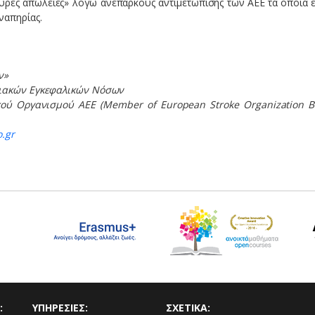
ες απώλειες» λόγω ανεπαρκούς αντιμετώπισης των ΑΕΕ τα οποία εί
ναπηρίας.
ν»
γειακών Εγκεφαλικών Νόσων
ϊκού Οργανισμού ΑΕΕ
(Member of European Stroke Organization B
o.gr
:
ΥΠΗΡΕΣΙΕΣ:
ΣΧΕΤΙΚΑ: