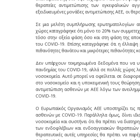
θεραπείες αντιμετώπισης των εγκεφαλικών αγ
εξειδικευμένες μονάδες αντιμετώπισης ΑΕΕ, οι θερ
Σε μια μελέτη συμπλήρωσης ερωτηματολογίων απ
χώρες καταγράφηκε ότι μόνο το 20% των συμμετεχό
τόσο στην οξεία φάση όσο και στη φάση της αποκ
του COVID-19. Επίσης καταγράφηκε ότι η έλλειψη 
πιθανότητες θανάτου και μικρότερες πιθανότητες κ
Δεν υπάρχουν τεκμηριωμένα δεδομένα που να υπ
πανδημίας του COVID-19, αλλά σε πολλές χώρες λ
νοσοκομεία. Αυτό μπορεί να οφείλεται σε διαφορε
στο νοσοκομείο και η υποκειμενική τους θεώρηση 
αντιμετώπιση ασθενών με ΑΕΕ λόγω των ανειλημμ
COVID-19.
O Ευρωπαϊκός Οργανισμός ΑΕΕ υποστηρίζει τις πρ
ασθενών με COVID-19. Παράλληλα όμως, δίνει ιδι
νοσοκομεία και συστήνει ότι θα πρέπει να διατηρ
των ενδοφλέβιων και ενδοαγγειακών θεραπειών ε
θεραπευτικές αυτές υπηρεσίες θα πρέπει να παρέ