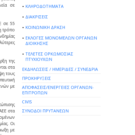
λεία σε
ΚΛΗΡΟΔΟΤΗΜΑΤΑ
ΔΙΑΚΡΙΣΕΙΣ
Ε σε 55
ΚΟΙΝΩΝΙΚΗ ΔΡΑΣΗ
η τρόπο
νδημίας
ΕΚΛΟΓΕΣ ΜΟΝΟΜΕΛΩΝ ΟΡΓΑΝΩΝ
λύτερες
ΔΙΟΙΚΗΣΗΣ
ΤΕΛΕΤΕΣ ΟΡΚΩΜΟΣΙΑΣ
ΠΤΥΧΙΟΥΧΩΝ
ρξη της
ται στα
ΕΚΔΗΛΩΣΕΙΣ / ΗΜΕΡΙΔΕΣ / ΣΥΝΕΔΡΙΑ
ψη τους
ΠΡΟΚΗΡΥΞΕΙΣ
πευτική
ενών με
ΑΠΟΦΑΣΕΙΣ/ΕΝΕΡΓΕΙΕΣ ΟΡΓΑΝΩΝ-
ΕΠΙΤΡΟΠΩΝ
CIVIS
τώπισης
ΑΕΕ στα
ΣΥΝΟΔΟΙ ΠΡΥΤΑΝΕΩΝ
νομένων
ίας. Οι
μωξη με