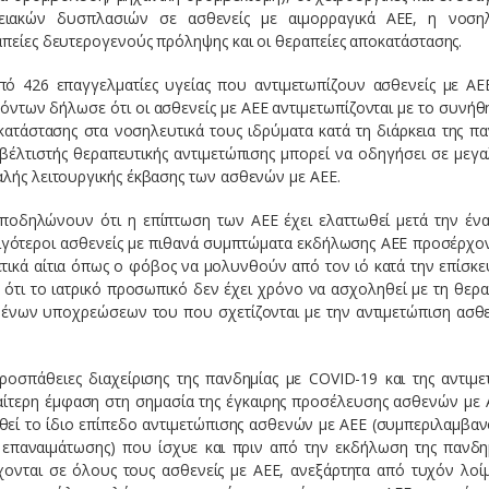
γειακών δυσπλασιών σε ασθενείς με αιμορραγικά ΑΕΕ, η νοση
απείες δευτερογενούς πρόληψης και οι θεραπείες αποκατάστασης.
ό 426 επαγγελματίες υγείας που αντιμετωπίζουν ασθενείς με ΑΕ
ντων δήλωσε ότι οι ασθενείς με ΑΕΕ αντιμετωπίζονται με το συνήθ
ατάστασης στα νοσηλευτικά τους ιδρύματα κατά τη διάρκεια της πα
βέλτιστής θεραπευτικής αντιμετώπισης μπορεί να οδηγήσει σε μεγα
αλής λειτουργικής έκβασης των ασθενών με ΑΕΕ.
οδηλώνουν ότι η επίπτωση των ΑΕΕ έχει ελαττωθεί μετά την ένα
ιγότεροι ασθενείς με πιθανά συμπτώματα εκδήλωσης ΑΕΕ προσέρχον
τικά αίτια όπως ο φόβος να μολυνθούν από τον ιό κατά την επίσκε
ότι το ιατρικό προσωπικό δεν έχει χρόνο να ασχοληθεί με τη θερα
ένων υποχρεώσεων του που σχετίζονται με την αντιμετώπιση ασθ
οσπάθειες διαχείρισης της πανδημίας με COVID-19 και της αντιμε
αίτερη έμφαση στη σημασία της έγκαιρης προσέλευσης ασθενών με 
ηθεί το ίδιο επίπεδο αντιμετώπισης ασθενών με ΑΕΕ (συμπεριλαμβα
παναιμάτωσης) που ίσχυε και πριν από την εκδήλωση της πανδημ
χονται σε όλους τους ασθενείς με ΑΕΕ, ανεξάρτητα από τυχόν λοί