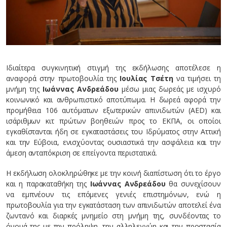
Ιδιαίτερα συγκινητική στιγμή της εκδήλωσης αποτέλεσε η
αναφορά στην πρωτοβουλία της
Ιουλίας Τσέτη
να τιμήσει τη
μνήμη της
Ιωάννας Ανδρεάδου
μέσω μιας δωρεάς με ισχυρό
κοινωνικό και ανθρωπιστικό αποτύπωμα. Η δωρεά αφορά την
προμήθεια 106 αυτόματων εξωτερικών απινιδωτών (AED) και
ισάριθμων κιτ πρώτων βοηθειών προς το ΕΚΠΑ, οι οποίοι
εγκαθίστανται ήδη σε εγκαταστάσεις του Ιδρύματος στην Αττική
και την Εύβοια, ενισχύοντας ουσιαστικά την ασφάλεια και την
άμεση ανταπόκριση σε επείγοντα περιστατικά.
Η εκδήλωση ολοκληρώθηκε με την κοινή διαπίστωση ότι το έργο
και η παρακαταθήκη της
Ιωάννας Ανδρεάδου
θα συνεχίσουν
να εμπνέουν τις επόμενες γενιές επιστημόνων, ενώ η
πρωτοβουλία για την εγκατάσταση των απινιδωτών αποτελεί ένα
ζωντανό και διαρκές μνημείο στη μνήμη της, συνδέοντας το
όνομά της με την πρόληψη, την αλληλεγγύη και την προστασία