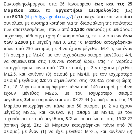
Σαντορίνης-Αμοργού στις 26 Ιανουαρίου
έως και τις 25
Μαρτίου 2025
, το
Εργαστήριο Σεισμολογίας
(ΕΣ)
του
ΕΚΠΑ
(
http://dggsl.geol.uoa.gr/
) έχει ανιχνεύσει και εντοπίσει
συνολικά, με αυστηρά κριτήρια για τη διασφάλιση της ποιότητας
των αποτελεσμάτων, πάνω από
32,300
σεισμούς με μεθόδους
μηχανικής μάθησης (τεχνητής νοημοσύνης), εκ των οποίων
άνω
των 22,900
με μεγέθη Μ≥1.0. Στις 16 Μαρτίου καταγράφηκαν
πάνω από 230 σεισμοί, με 4 να έχουν μέγεθος Μ≥2.5, και έναν
(1) σεισμό με Μ≥4.0, με τον ισχυρότερο σεισμό, μεγέθους
4.1
,
να σημειώνεται στις 17:07:46 (τοπική ώρα). Στις 17 Μαρτίου
καταγράφηκαν πάνω από 170 σεισμοί, με 2 να έχουν μέγεθος
Μ≥2.5, και κανέναν (0) σεισμό με Μ≥4.0, με τον ισχυρότερο
σεισμό μεγέθους
2.8
να σημειώνεται στις 22:03:55 (τοπική ώρα).
Στις 18 Μαρτίου καταγράφηκαν πάνω από 140 σεισμοί, με 4 να
έχουν μέγεθος Μ≥2.5, με τον ισχυρότερο σεισμό
μεγέθους
3.4
να σημειώνεται στις 03:22:44 (τοπική ώρα). Στις 19
Μαρτίου καταγράφηκαν πάνω από 50 σεισμοί, με 2 να έχουν
μέγεθος Μ≥2.5, και κανέναν (0) σεισμό με Μ≥4.0, με τον
ισχυρότερο σεισμό μεγέθους
3.2
να σημειώνεται στις 15:08:22
(τοπική ώρα). Στις 20 Μαρτίου καταγράφηκαν πάνω από 70
σεισμοί, με έναν (1) να έχει μέγεθος Μ≥2.5, και κανέναν (0)