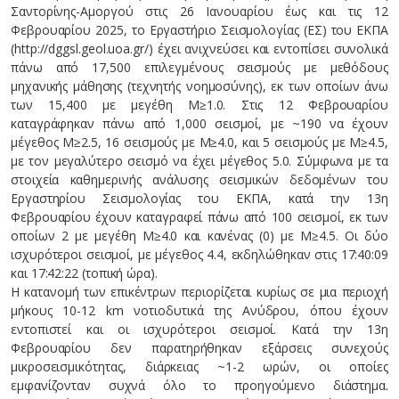
Σαντορίνης-Αμοργού στις 26 Ιανουαρίου έως και τις 12
Φεβρουαρίου 2025, το Εργαστήριο Σεισμολογίας (ΕΣ) του ΕΚΠΑ
(http://dggsl.geol.uoa.gr/) έχει ανιχνεύσει και εντοπίσει συνολικά
πάνω από 17,500 επιλεγμένους σεισμούς με μεθόδους
μηχανικής μάθησης (τεχνητής νοημοσύνης), εκ των οποίων άνω
των 15,400 με μεγέθη Μ≥1.0. Στις 12 Φεβρουαρίου
καταγράφηκαν πάνω από 1,000 σεισμοί, με ~190 να έχουν
μέγεθος Μ≥2.5, 16 σεισμούς με Μ≥4.0, και 5 σεισμούς με Μ≥4.5,
με τον μεγαλύτερο σεισμό να έχει μέγεθος 5.0. Σύμφωνα με τα
στοιχεία καθημερινής ανάλυσης σεισμικών δεδομένων του
Εργαστηρίου Σεισμολογίας του ΕΚΠΑ, κατά την 13η
Φεβρουαρίου έχουν καταγραφεί πάνω από 100 σεισμοί, εκ των
οποίων 2 με μεγέθη M≥4.0 και κανένας (0) με Μ≥4.5. Οι δύο
ισχυρότεροι σεισμοί, με μέγεθος 4.4, εκδηλώθηκαν στις 17:40:09
και 17:42:22 (τοπική ώρα).
Η κατανομή των επικέντρων περιορίζεται κυρίως σε μια περιοχή
μήκους 10-12 km νοτιοδυτικά της Ανύδρου, όπου έχουν
εντοπιστεί και οι ισχυρότεροι σεισμοί. Κατά την 13η
Φεβρουαρίου δεν παρατηρήθηκαν εξάρσεις συνεχούς
μικροσεισμικότητας, διάρκειας ~1-2 ωρών, οι οποίες
εμφανίζονταν συχνά όλο το προηγούμενο διάστημα.