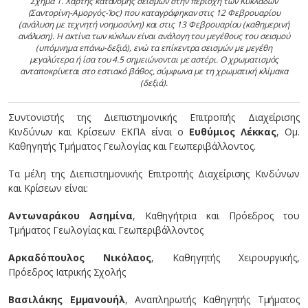
Σχήμα 1. Χάρτης κατανομής σεισμών στην περιοχή των Κυκλάδων
(Σαντορίνη-Αμοργός-Ίος) που καταγράφηκαν στις 12 Φεβρουαρίου
(ανάλυση με τεχνητή νοημοσύνη) και στις 13 Φεβρουαρίου (καθημερινή
ανάλυση). Η ακτίνα των κύκλων είναι ανάλογη του μεγέθους του σεισμού
(υπόμνημα επάνω-δεξιά), ενώ τα επίκεντρα σεισμών με μεγέθη
μεγαλύτερα ή ίσα του 4.5 σημειώνονται με αστέρι. Ο χρωματισμός
ανταποκρίνεται στο εστιακό βάθος, σύμφωνα με τη χρωματική κλίμακα
(δεξιά).
Συντονιστής της Διεπιστημονικής Επιτροπής Διαχείρισης
Κινδύνων και Κρίσεων ΕΚΠΑ είναι ο
Ευθύμιος Λέκκας
, Ομ.
Καθηγητής Τμήματος Γεωλογίας και Γεωπεριβάλλοντος.
Τα μέλη της Διεπιστημονικής Επιτροπής Διαχείρισης Κινδύνων
και Κρίσεων είναι:
Αντωναράκου Ασημίνα
, Καθηγήτρια και Πρόεδρος του
Τμήματος Γεωλογίας και Γεωπεριβάλλοντος
Αρκαδόπουλος Νικόλαος
, Καθηγητής Χειρουργικής,
Πρόεδρος Ιατρικής Σχολής
Βασιλάκης Εμμανουήλ
, Αναπληρωτής Καθηγητής Τμήματος