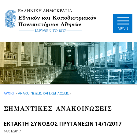
Skip to main navigation
Skip to main content
Skip to page footer
MENU
ΑΡΧΙΚΗ
»
ΑΝΑΚΟΙΝΩΣΕΙΣ ΚΑΙ ΕΚΔΗΛΩΣΕΙΣ
»
ΣΗΜΑΝΤΙΚΕΣ ΑΝΑΚΟΙΝΩΣΕΙΣ
ΕΚΤΑΚΤΗ ΣΥΝΟΔΟΣ ΠΡΥΤΑΝΕΩΝ 14/1/2017
14/01/2017