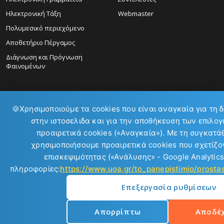
Ηλεκτρονική Τάξη
Webmaster
Πολυμεσικό περιεχόμενο
Αποθετήριο Πέργαμος
Διάγνωση και Πρόγνωση
Φαινομένων
🍪
Χρησιμοποιούμε τα cookies που είναι αναγκαία για τη 
στην ιστοσελιδα και για την αποθήκευση των επιλογ
ΕΠΙΚΟΙΝΩΝΙΑ:
προαιρετικά cookies («Αναγκαία»). Με τη συγκατά
χρησιμοποιήσουμε προαιρετικά cookies που σχετίζον
επισκεψιμότητας («Ανάλυσης» - Google Analytics
πληροφορίες:
https://www.uoa.gr/to_panepistimio/prost
Επεξεργασία ρυθμίσεων
Copyright © 2026
Απορρίπτω
Αποδέ
Εθνικό και Καποδιστριακό Πανεπιστήμιο Αθηνών