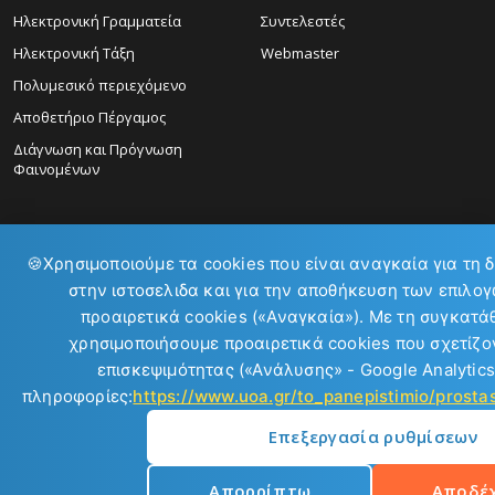
Ηλεκτρονική Γραμματεία
Συντελεστές
Ηλεκτρονική Τάξη
Webmaster
Πολυμεσικό περιεχόμενο
Αποθετήριο Πέργαμος
Διάγνωση και Πρόγνωση
Φαινομένων
🍪
Χρησιμοποιούμε τα cookies που είναι αναγκαία για τη 
στην ιστοσελιδα και για την αποθήκευση των επιλογ
ΕΠΙΚΟΙΝΩΝΙΑ:
προαιρετικά cookies («Αναγκαία»). Με τη συγκατά
χρησιμοποιήσουμε προαιρετικά cookies που σχετίζον
επισκεψιμότητας («Ανάλυσης» - Google Analytics
πληροφορίες:
https://www.uoa.gr/to_panepistimio/prost
Επεξεργασία ρυθμίσεων
Copyright © 2026
Απορρίπτω
Αποδέ
Εθνικό και Καποδιστριακό Πανεπιστήμιο Αθηνών