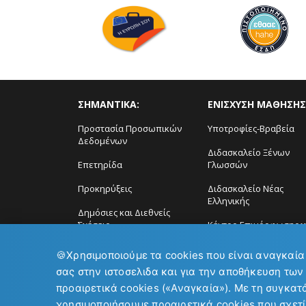
ΣΗΜΑΝΤΙΚΑ:
ΕΝΙΣΧΥΣΗ ΜΑΘΗΣΗΣ
Προστασία Προσωπικών
Υποτροφίες-Βραβεία
Δεδομένων
Διδασκαλείο Ξένων
Επετηρίδα
Γλωσσών
Προκηρύξεις
Διδασκαλείο Νέας
Ελληνικής
Δημόσιες και Διεθνείς
Σχέσεις
Κέντρο Επιμόρφωσης ϗ
Δια Βίου Μάθηση
🍪
Χρησιμοποιούμε τα cookies που είναι αναγκαία
σας στην ιστοσελιδα και για την αποθήκευση των
προαιρετικά cookies («Αναγκαία»). Με τη συγκατ
χρησιμοποιήσουμε προαιρετικά cookies που σχετί