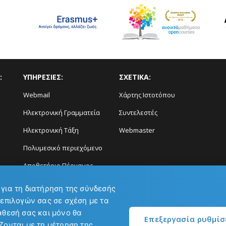
:
ΥΠΗΡΕΣΙΕΣ:
ΣΧΕΤΙΚΑ:
Webmail
Χάρτης Ιστοτόπου
Ηλεκτρονική Γραμματεία
Συντελεστές
Ηλεκτρονική Τάξη
Webmaster
Πολυμεσικό περιεχόμενο
Αποθετήριο Πέργαμος
Διάγνωση και Πρόγνωση
 για τη διατήρηση της σύνδεσής
Φαινομένων
 επιλογών σας σε σχέση με τα
άθεσή σας και μόνο θα
Επεξεργασία ρυθμί
ζονται με τη μέτρηση της