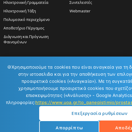
Ηλεκτρονική Γραμματεία
Συντελεστές
Ηλεκτρονική Τάξη
Webmaster
Πολυμεσικό περιεχόμενο
Αποθετήριο Πέργαμος
Διάγνωση και Πρόγνωση
Φαινομένων
🍪
Χρησιμοποιούμε τα cookies που είναι αναγκαία για τη 
στην ιστοσελιδα και για την αποθήκευση των επιλογ
προαιρετικά cookies («Αναγκαία»). Με τη συγκατά
ΕΠΙΚΟΙΝΩΝΙΑ:
χρησιμοποιήσουμε προαιρετικά cookies που σχετίζον
επισκεψιμότητας («Ανάλυσης» - Google Analytics
πληροφορίες:
https://www.uoa.gr/to_panepistimio/prost
Επεξεργασία ρυθμίσεων
Copyright © 2026
Απορρίπτω
Αποδέ
Εθνικό και Καποδιστριακό Πανεπιστήμιο Αθηνών