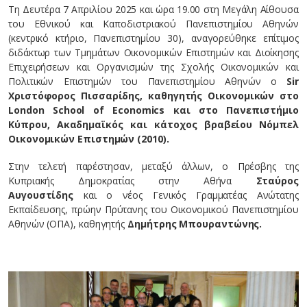
Τη Δευτέρα 7 Απριλίου 2025 και ώρα 19.00 στη Μεγάλη Αίθουσα
του Εθνικού και Καποδιστριακού Πανεπιστημίου Αθηνών
(κεντρικό κτήριο, Πανεπιστημίου 30), αναγορεύθηκε επίτιμος
διδάκτωρ των Τμημάτων Οικονομικών Επιστημών και Διοίκησης
Επιχειρήσεων και Οργανισμών της Σχολής Οικονομικών και
Πολιτικών Επιστημών του Πανεπιστημίου Αθηνών ο
Sir
Χριστόφορος Πισσαρίδης, καθηγητής Οικονομικών στο
London School of Economics και στο Πανεπιστήμιο
Κύπρου, Ακαδημα
ϊ
κός και κάτοχος βραβείου Νόμπελ
Οικονομικών Επιστημών (2010).
Στην τελετή παρέστησαν, μεταξύ άλλων, ο Πρέσβης της
Κυπριακής Δημοκρατίας στην Αθήνα
Σταύρος
Αυγουστίδης
και ο νέος Γενικός Γραμματέας Ανώτατης
Εκπαίδευσης, πρώην Πρύτανης του Οικονομικού Πανεπιστημίου
Αθηνών (ΟΠΑ), καθηγητής
Δημήτρης Μπουραντώνης.