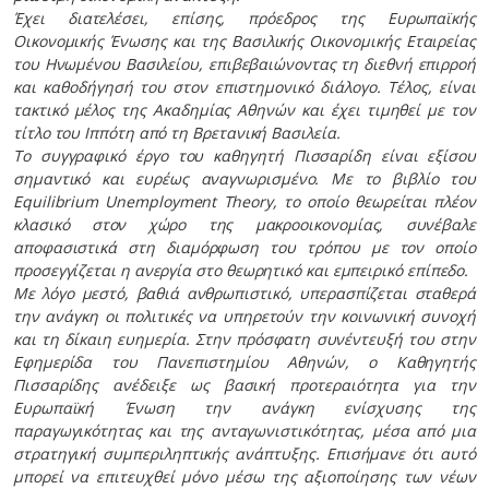
Έχει διατελέσει, επίσης, πρόεδρος της Ευρωπαϊκής
Οικονομικής Ένωσης και της Βασιλικής Οικονομικής Εταιρείας
του Ηνωμένου Βασιλείου, επιβεβαιώνοντας τη διεθνή επιρροή
και καθοδήγησή του στον επιστημονικό διάλογο. Τέλος, είναι
τακτικό μέλος της Ακαδημίας Αθηνών και έχει τιμηθεί με τον
τίτλο του Ιππότη από τη Βρετανική Βασιλεία.
Το συγγραφικό έργο του καθηγητή Πισσαρίδη είναι εξίσου
σημαντικό και ευρέως αναγνωρισμένο. Με το βιβλίο του
Equilibrium Unemployment Theory, το οποίο θεωρείται πλέον
κλασικό στον χώρο της μακροοικονομίας, συνέβαλε
αποφασιστικά στη διαμόρφωση του τρόπου με τον οποίο
προσεγγίζεται η ανεργία στο θεωρητικό και εμπειρικό επίπεδο.
Με λόγο μεστό, βαθιά ανθρωπιστικό, υπερασπίζεται σταθερά
την ανάγκη οι πολιτικές να υπηρετούν την κοινωνική συνοχή
και τη δίκαιη ευημερία. Στην πρόσφατη συνέντευξή του στην
Εφημερίδα του Πανεπιστημίου Αθηνών, ο Καθηγητής
Πισσαρίδης ανέδειξε ως βασική προτεραιότητα για την
Ευρωπαϊκή Ένωση την ανάγκη ενίσχυσης της
παραγωγικότητας και της ανταγωνιστικότητας, μέσα από μια
στρατηγική συμπεριληπτικής ανάπτυξης. Επισήμανε ότι αυτό
μπορεί να επιτευχθεί μόνο μέσω της αξιοποίησης των νέων