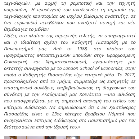
τεχνολογιών, με αιχμή τη ρομποτική και την τεχνητή
νοημοσύνη. Η προσέγγισή του αναδεικνύει τη σημασία της
τεχνολογικής καινοτομίας ως μοχλού βιώσιμης ανάπτυξης, σε
ένα ευρωπαϊκό περιβάλλον που αναζητεί συνοχή και νέα
θεμέλια για το μέλλον.
Αξίζει, στο πλαίσιο της σημερινής τελετής, να υπογραμμιστεί
και η ιδιαίτερη σχέση του Καθηγητή Πισσαρίδη με το
Πανεπιστήμιό μας. Από το 1988, στο πλαίσιο του
Προγράμματος Μεταπτυχιακών Σπουδών στην Εφαρμοσμένη
Οικονομική και Χρηματοοικονομική, εγκαινιάστηκε μια
οκταετής συνεργασία με το London School of Economics, στην
οποία ο Καθηγητής Πισσαρίδης είχε κεντρικό ρόλο. Το 2017,
προσκεκλημένος από το Τμήμα, συμμετείχε ως εισηγητής σε
επιστημονικό συνέδριο, επιβεβαιώνοντας τη διαχρονική του
σύνδεση με την Ακαδημαϊκή μας Κοινότητα —μια σύνδεση
που επισφραγίζεται με τη σημερινή απονομή του τίτλου του
Επίτιμου Διδάκτορα. Να σημειώσουμε ότι ο Sir Χριστόφορος
Πισσαρίδης είναι ο 23ος κάτοχος βραβείου Νόμπελ που
αναγορεύεται Επίτιμος Διδάκτορας στο Πανεπιστήμιό μας τον
δεύτερο αιώνα από την ίδρυσή του.»