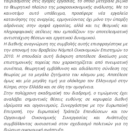
ταιριάσματος στις αγορές εργασίας, το οποίο μετέβαλε ριζικά
το θεωρητικό πλαίσιο της μακροοικονομικής ανάλυσης. Με το
καινοτόμο αυτό υπόδειγμα, προσέφερε νέα εργαλεία
κατανόησης της ανεργίας, ερμηνεύοντας όχι μόνο την ύπαρξη
αδράνειας στην αγορά εργασίας, αλλά και τις θεσμικές και
πληροφοριακές ατέλειες που εμποδίζουν την αποτελεσματική
αντιστοίχιση θέσεων και εργατικού δυναμικού.
Η διεθνής αναγνώριση της συμβολής αυτής επισφραγίστηκε με
την απονομή του Βραβείου Νόμπελ Οικονομικών Επιστημών το
2010. Η σπουδαία αυτή διάκριση αποτέλεσε δικαίωση μιας
επιστημονικής πορείας που χαρακτηρίζεται από πνευματική
συνέπεια, θεωρητική εμβάθυνση και αδιάλειπτη σύνδεση της
θεωρίας με τα μεγάλα ζητήματα του κόσμου μας. Αποτέλεσε
όμως και μία μεγάλη τιμή για ολόκληρο τον Ελληνισμό στην
Κύπρο, στην Ελλάδα και σε όλη την ομογένεια.
Στην πολύχρονη ακαδημαϊκή του διαδρομή, ο τιμώμενος έχει
αναλάβει σημαντικές θέσεις ευθύνης σε κορυφαία διεθνή
ιδρύματα και οργανισμούς. Συνεργάστηκε με την Ευρωπαϊκή
Επιτροπή, την Ευρωπαϊκή Τράπεζα Επενδύσεων και τον
Οργανισμό Οικονομικής Συνεργασίας και Ανάπτυξης
συμβάλλοντας ουσιαστικά στον σχεδιασμό πολιτικών για τη
βιώσιμη οικονομική ανάπτυξη.