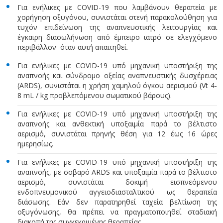
Για ενήλικες με COVID-19 που λαμβάνουν θεραπεία με
χορήγηση οξυγόνου, συνιστάται στενή παρακολούθηση για
τυχόν επιδείνωση της αναπνευστικής λειτουργίας και
έγκαιρη διασωλήνωση από έμπειρο ιατρό σε ελεγχόμενο
περιβάλλον όταν αυτή απαιτηθεί.
Για ενήλικες με COVID-19 υπό μηχανική υποστήριξη της
αναπνοής και σύνδρομο οξείας αναπνευστικής δυσχέρειας
(ARDS), συνιστάται η χρήση χαμηλού όγκου αερισμού (Vt 4-
8 mL / kg προβλεπόμενου σωματικού βάρους).
Για ενήλικες με COVID-19 υπό μηχανική υποστήριξη της
αναπνοής και ανθεκτική υποξαιμία παρά το βέλτιστο
αερισμό, συνιστάται πρηνής θέση για 12 έως 16 ώρες
ημερησίως.
Για ενήλικες με COVID-19 υπό μηχανική υποστήριξη της
αναπνοής, με σοβαρό ARDS και υποξαιμία παρά το βέλτιστο
αερισμό, συνιστάται δοκιμή εισπνεόμενου
ενδοπνευμονικού αγγειοδιασταλτικού ως θεραπεία
διάσωσης. Εάν δεν παρατηρηθεί ταχεία βελτίωση της
οξυγόνωσης, θα πρέπει να πραγματοποιηθεί σταδιακή
διακοπή της συγκεκριμένης θεραπείας.