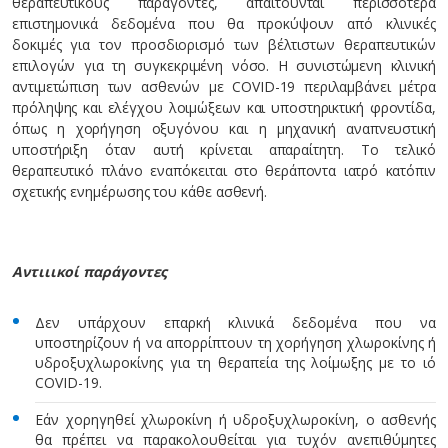
θεραπευτικούς παράγοντες, απαιτούνται περισσότερα
επιστημονικά δεδομένα που θα προκύψουν από κλινικές
δοκιμές για τον προσδιορισμό των βέλτιστων θεραπευτικών
επιλογών για τη συγκεκριμένη νόσο. Η συνιστώμενη κλινική
αντιμετώπιση των ασθενών με COVID-19 περιλαμβάνει μέτρα
πρόληψης και ελέγχου λοιμώξεων και υποστηρικτική φροντίδα,
όπως η χορήγηση οξυγόνου και η μηχανική αναπνευστική
υποστήριξη όταν αυτή κρίνεται απαραίτητη. Το τελικό
θεραπευτικό πλάνο εναπόκειται στο θεράποντα ιατρό κατόπιν
σχετικής ενημέρωσης του κάθε ασθενή.
Αντιιικοί παράγοντες
Δεν υπάρχουν επαρκή κλινικά δεδομένα που να
υποστηρίζουν ή να απορρίπτουν τη χορήγηση χλωροκίνης ή
υδροξυχλωροκίνης για τη θεραπεία της λοίμωξης με το ιό
COVID-19.
Εάν χορηγηθεί χλωροκίνη ή υδροξυχλωροκίνη, ο ασθενής
θα πρέπει να παρακολουθείται για τυχόν ανεπιθύμητες