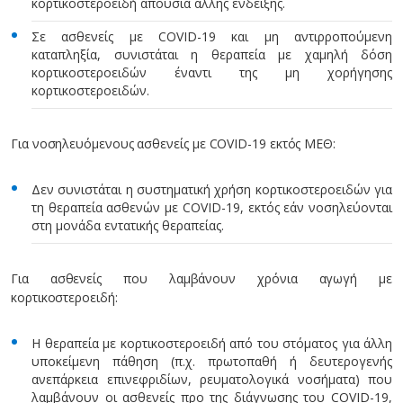
κορτικοστεροειδή απουσία άλλης ένδειξης.
Σε ασθενείς με COVID-19 και μη αντιρροπούμενη
καταπληξία, συνιστάται η θεραπεία με χαμηλή δόση
κορτικοστεροειδών έναντι της μη χορήγησης
κορτικοστεροειδών.
Για νοσηλευόμενους ασθενείς με COVID-19 εκτός ΜΕΘ:
Δεν συνιστάται η συστηματική χρήση κορτικοστεροειδών για
τη θεραπεία ασθενών με COVID-19, εκτός εάν νοσηλεύονται
στη μονάδα εντατικής θεραπείας.
Για ασθενείς που λαμβάνουν χρόνια αγωγή με
κορτικοστεροειδή:
Η θεραπεία με κορτικοστεροειδή από του στόματος για άλλη
υποκείμενη πάθηση (π.χ. πρωτοπαθή ή δευτερογενής
ανεπάρκεια επινεφριδίων, ρευματολογικά νοσήματα) που
λαμβάνουν οι ασθενείς προ της διάγνωσης του COVID-19,