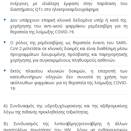
ενέργειες με ιδιαίτερη έμφαση στην παράταση του
διαστήματος QTc στο ηλεκτροκαρδιογράφημα.
Δεν υπάρχουν επαρκή κλινικά δεδομένα υπέρ ή κατά της
χορήγησης του αντι-ιικού φαρμάκου ρεμδεσιβίρη για τη
θεραπεία της λοίμωξης COVID-19.
Ο ρόλος της ρεμδεσιβίρης ως θεραπεία έναντι του SARS-
CoV-2 μελετάται σε κλινικές δοκιμές και είναι διαθέσιμη μέσω
προγραμμάτων διευρυμένης πρόσβασης και παρηγορητικής
χορήγησης για συγκεκριμένους πληθυσμούς ασθενών.
Εκτός πλαισίου κλινικών δοκιμών, η επιτροπή των
κατευθυντήριων οδηγιών δεν συνιστά τη χρήση των
ακόλουθων φαρμάκων για τη θεραπεία της λοίμωξης COVID-
19:
Α) Συνδυασμός της υδροξυχλωροκίνης και της αζιθρομυκίνης
λόγω της πιθανής προκληθείσης τοξικότητας.
Β) Συνδυασμός της λοπιναβίρης/ριτοναβίρης ή άλλων
αναστολέων πρωτεάσης του HIV λόγω μη ενθαρρυντικών