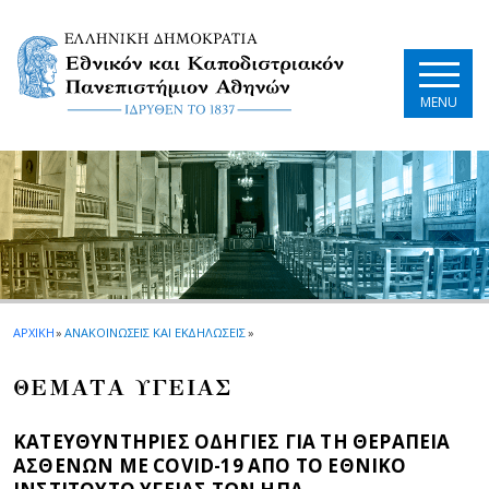
Skip to main navigation
Skip to main content
Skip to page footer
MENU
ΑΡΧΙΚΗ
»
ΑΝΑΚΟΙΝΩΣΕΙΣ ΚΑΙ ΕΚΔΗΛΩΣΕΙΣ
»
ΘΕΜΑΤΑ ΥΓΕΙΑΣ
ΚΑΤΕΥΘΥΝΤΗΡΙΕΣ ΟΔΗΓΙΕΣ ΓΙΑ ΤΗ ΘΕΡΑΠΕΙΑ
ΑΣΘΕΝΩΝ ΜΕ COVID-19 ΑΠΟ ΤΟ ΕΘΝΙΚΟ