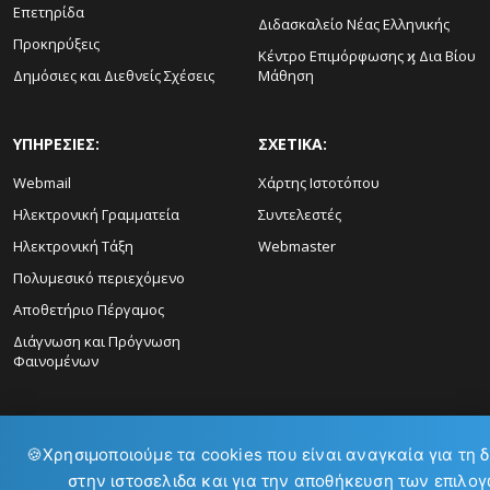
Επετηρίδα
Διδασκαλείο Νέας Ελληνικής
Προκηρύξεις
Κέντρο Επιμόρφωσης ϗ Δια Βίου
Δημόσιες και Διεθνείς Σχέσεις
Μάθηση
ΥΠΗΡΕΣΙΕΣ:
ΣΧΕΤΙΚΑ:
Webmail
Χάρτης Ιστοτόπου
Ηλεκτρονική Γραμματεία
Συντελεστές
Ηλεκτρονική Τάξη
Webmaster
Πολυμεσικό περιεχόμενο
Αποθετήριο Πέργαμος
Διάγνωση και Πρόγνωση
Φαινομένων
🍪
Χρησιμοποιούμε τα cookies που είναι αναγκαία για τη 
στην ιστοσελιδα και για την αποθήκευση των επιλογ