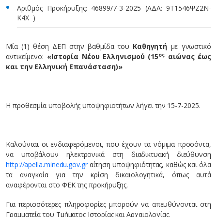
Αριθμός Προκήρυξης: 46899/7-3-2025 (ΑΔΑ: 9Τ1546ΨΖ2Ν-
Κ4Χ )
Μία (1) θέση ΔΕΠ στην βαθμίδα του
Καθηγητή
με γνωστικό
ος
αντικείμενο:
«Ιστορία Νέου Ελληνισμού (15
αιώνας έως
και την Ελληνική Επανάσταση)»
Η προθεσμία υποβολής υποψηφιοτήτων λήγει την 15-7-2025.
Καλούνται οι ενδιαφερόμενοι, που έχουν τα νόμιμα προσόντα,
να υποβάλουν ηλεκτρονικά στη διαδικτυακή διεύθυνση
http://apella.minedu.gov.gr
αίτηση υποψηφιότητας, καθώς και όλα
τα αναγκαία για την κρίση δικαιολογητικά, όπως αυτά
αναφέρονται στο ΦΕΚ της προκήρυξης.
Για περισσότερες πληροφορίες μπορούν να απευθύνονται στη
Γραμματεία του Τμήματος Ιστορίας και Αρχαιολογίας.