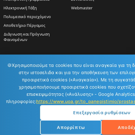
Ηλεκτρονική Τάξη
Webmaster
Πολυμεσικό περιεχόμενο
Αποθετήριο Πέργαμος
Διάγνωση και Πρόγνωση
Φαινομένων
🍪
Χρησιμοποιούμε τα cookies που είναι αναγκαία για τη 
στην ιστοσελιδα και για την αποθήκευση των επιλογ
ΕΠΙΚΟΙΝΩΝΙΑ:
προαιρετικά cookies («Αναγκαία»). Με τη συγκατά
χρησιμοποιήσουμε προαιρετικά cookies που σχετίζον
επισκεψιμότητας («Ανάλυσης» - Google Analytics
πληροφορίες:
https://www.uoa.gr/to_panepistimio/prost
Επεξεργασία ρυθμίσεων
Copyright © 2026
Απορρίπτω
Αποδέ
Εθνικό και Καποδιστριακό Πανεπιστήμιο Αθηνών