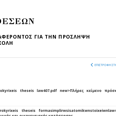
ΘΕΣΕΩΝ
ΑΦΕΡΟΝΤΟΣ ΓΙΑ ΤΗΝ ΠΡΟΣΛΗΨΗ
ΧΟΛΗ
ΕΠΙΣΤΡΟΦΗ ΣΤΗ
 prokyrixeis theseis law407.pdf new>Πλήρες κείμενο πρόσ
prokyrixeis theseis formasimplirwsisatomikwnstoixeiwnlaw
ικής και οικογενειακής κατάστασης