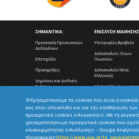
ΣΗΜΑΝΤΙΚΑ:
ΕΝΙΣΧΥΣΗ ΜΑΘΗΣΗΣ
Προστασία Προσωπικών
Υποτροφίες-Βραβεία
Δεδομένων
Διδασκαλείο Ξένων
Επετηρίδα
Γλωσσών
Προκηρύξεις
Διδασκαλείο Νέας
Ελληνικής
Δημόσιες και Διεθνείς
Σχέσεις
Κέντρο Επιμόρφωσης ϗ
Δια Βίου Μάθηση
🍪
Χρησιμοποιούμε τα cookies που είναι αναγκαία
σας στην ιστοσελιδα και για την αποθήκευση των
προαιρετικά cookies («Αναγκαία»). Με τη συγκατ
χρησιμοποιήσουμε προαιρετικά cookies που σχετί
επισκεψιμότητας («Ανάλυσης» - Google Analytics)
Copyright © 2026
Εθνικό και Καποδιστριακό Πανεπιστήμιο Αθ
πληροφορίες:
https://www.uoa.gr/to_panepistim