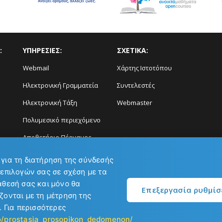
:
ΥΠΗΡΕΣΙΕΣ:
ΣΧΕΤΙΚΑ:
Webmail
Χάρτης Ιστοτόπου
Ηλεκτρονική Γραμματεία
Συντελεστές
Ηλεκτρονική Τάξη
Webmaster
Πολυμεσικό περιεχόμενο
Αποθετήριο Πέργαμος
Διάγνωση και Πρόγνωση
 για τη διατήρηση της σύνδεσής
Φαινομένων
 επιλογών σας σε σχέση με τα
άθεσή σας και μόνο θα
Επεξεργασία ρυθμί
ζονται με τη μέτρηση της
. Για περισσότερες
ηνών
io/prostasia_prosopikon_dedomenon/