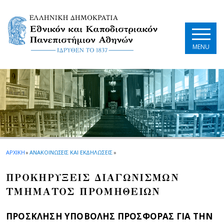
Skip to main navigation
Skip to main content
Skip to page footer
MENU
ΑΡΧΙΚΗ
»
ΑΝΑΚΟΙΝΩΣΕΙΣ ΚΑΙ ΕΚΔΗΛΩΣΕΙΣ
»
ΠΡΟΚΗΡΥΞΕΙΣ ΔΙΑΓΩΝΙΣΜΩΝ
ΤΜΗΜΑΤΟΣ ΠΡΟΜΗΘΕΙΩΝ
ΠΡΟΣΚΛΗΣΗ ΥΠΟΒΟΛΗΣ ΠΡΟΣΦΟΡΑΣ ΓΙΑ ΤΗΝ