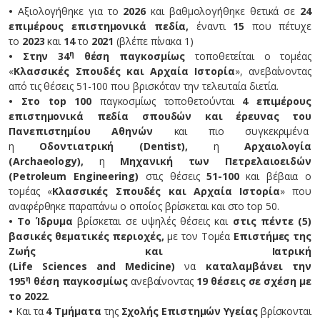
•
Αξιολογήθηκε για το
2026
και βαθμολογήθηκε θετικά σε
24
επιμέρους επιστημονικά πεδία,
έναντι
15
που πέτυχε
το
2023
και
14
το
2021
(βλέπε πίνακα 1)
η
• Στην 34
θέση παγκοσμίως
τοποθετείται ο τομέας
«
Κλασσικές Σπουδές και Αρχαία Ιστορία
», ανεβαίνοντας
από τις θέσεις 51-100 που βρισκόταν την τελευταία διετία.
• Στο
top
100
παγκοσμίως τοποθετούνται
4 επιμέρους
επιστημονικά πεδία σπουδών και έρευνας του
Πανεπιστημίου Αθηνών
και πιο συγκεκριμένα
η
Οδοντιατρική (
Dentist
),
η
Αρχαιολογία
(
Archaeology
),
η
Μηχανική των Πετρελαιοειδών
(
Petroleum
Engineering
)
στις θέσεις
51-100
και βέβαια ο
τομέας «
Κλασσικές Σπουδές και Αρχαία Ιστορία
» που
αναφέρθηκε παραπάνω ο οποίος βρίσκεται και στο top 50.
• Το Ίδρυμα
βρίσκεται σε υψηλές θέσεις και
στις πέντε (5)
βασικές θεματικές περιοχές,
με τον Τομέα
Επιστήμες της
Ζωής και Ιατρική
(
Life
Sciences
and
Medicine
)
να
καταλαμβάνει την
η
195
θέση παγκοσμίως
ανεβαίνοντας
19 θέσεις σε σχέση με
το 2022.
•
Και τα
4 Τμήματα
της
Σχολής Επιστημών Υγείας
βρίσκονται