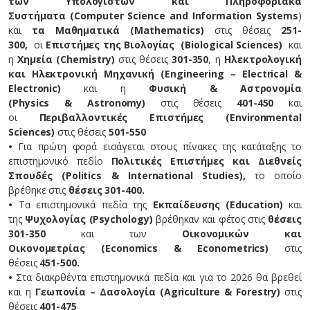
των Υπολογιστών και Πληροφοριακά
Συστήματα
(
Computer
Science
and
Information
Systems
)
και
τα Μαθηματικά (
Mathematics
)
στις θέσεις
251-
300,
οι
Επιστήμες της Βιολογίας (
Biological
Sciences
)
και
η
Χημεία (
Chemistry
)
στις θέσεις
301-350
, η
Ηλεκτρολογική
και Ηλεκτρονική Μηχανική (Engineering – Electrical &
Electronic)
και η
Φυσική & Αστρονομία
(
Physics
&
Astronomy
)
στις θέσεις
401-450
και
οι
Περιβαλλοντικές Επιστήμες (Environmental
Sciences)
στις θέσεις
501-550
•
Για πρώτη φορά εισάγεται στους πίνακες της κατάταξης το
επιστημονικό πεδίο
Πολιτικές Επιστήμες και Διεθνείς
Σπουδές (
Politics
&
International
Studies
),
το οποίο
βρέθηκε στις
θέσεις 301-400.
•
Τα επιστημονικά πεδία της
Εκπαίδευσης (
Education
)
και
της
Ψυχολογίας (
Psychology
)
βρέθηκαν και φέτος στις
θέσεις
301-350
και των
Οικονομικών και
Οικονομετρίας
(
Economics
&
Econometrics
)
στις
θέσεις
451-500.
•
Στα διακρθέντα επιστημονικά πεδία και για το 2026 θα βρεθεί
και η
Γεωπονία – Δασολογία (Agriculture & Forestry)
στις
θέσεις
401-475