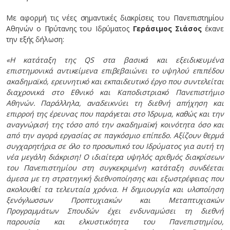
Με αφορμή τις νέες σημαντικές διακρίσεις του Πανεπιστημίου
Αθηνών ο Πρύτανης του Ιδρύματος
Γεράσιμος Σιάσος
έκανε
την εξής δήλωση:
«Η κατάταξη της QS στα βασικά και εξειδικευμένα
επιστημονικά αντικείμενα επιβεβαιώνει το υψηλού επιπέδου
ακαδημαϊκό, ερευνητικό και εκπαιδευτικό έργο που συντελείται
διαχρονικά στο Εθνικό και Καποδιστριακό Πανεπιστήμιο
Αθηνών. Παράλληλα, αναδεικνύει τη διεθνή απήχηση και
επιρροή της έρευνας που παράγεται στο Ίδρυμα, καθώς και την
αναγνώρισή της τόσο από την ακαδημαϊκή κοινότητα όσο και
από την αγορά εργασίας σε παγκόσμιο επίπεδο. Αξίζουν θερμά
συγχαρητήρια σε όλο το προσωπικό του Ιδρύματος για αυτή τη
νέα μεγάλη διάκριση! Ο ιδιαίτερα υψηλός αριθμός διακρίσεων
του Πανεπιστημίου στη συγκεκριμένη κατάταξη συνδέεται
άμεσα με τη στρατηγική διεθνοποίησης και εξωστρέφειας που
ακολουθεί τα τελευταία χρόνια. Η δημιουργία και υλοποίηση
ξενόγλωσσων Προπτυχιακών και Μεταπτυχιακών
Προγραμμάτων Σπουδών έχει ενδυναμώσει τη διεθνή
παρουσία και ελκυστικότητα του Πανεπιστημίου,