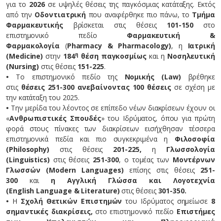
για το
2026
σε υψηλές θέσεις της παγκόσμιας κατάταξης. Εκτός
από την
Οδοντιατρική
που αναφέρθηκε πιο πάνω, το
Τμήμα
Φαρμακευτικής
βρίσκεται στις θέσεις
101-150
στο
επιστημονικό πεδίο
Φαρμακευτική &
Φαρμακολογία
(
Pharmacy
&
Pharmacology
)
, η
Ιατρική
η
(
Medicine
)
στην
184
θέση παγκοσμίως
και η
Νοσηλευτική
(
Nursing
)
στις θέσεις
151-225
.
•
To επιστημονικό πεδίο της
Νομικής (
Law
)
βρέθηκε
στις
θέσεις 251-300
ανεβαίνοντας 100 θέσεις
σε σχέση με
την κατάταξη του 2025.
•
Την μερίδα του λέοντος σε επίπεδο νέων διακρίσεων έχουν οι
«
Ανθρωπιστικές Σπουδές
» του Ιδρύματος, όπου για πρώτη
φορά στους πίνακες των διακρίσεων εισήχθησαν τέσσερα
επιστημονικά πεδία και πιο συγκεκριμένα η
Φιλοσοφία
(
Philosophy
)
στις θέσεις
201-225,
η
Γλωσσολογία
(
Linguistics
)
στις θέσεις
251-300
, ο τομέας των
Μοντέρνων
Γλωσσών (
Modern
Languages
)
επίσης στις θέσεις
251-
300
και
η Αγγλική Γλώσσα και Λογοτεχνία
(
English
Language
&
Literature
)
στις θέσεις
301-350.
•
Η
Σχολή Θετικών Επιστημών
του Ιδρύματος σημείωσε
8
σημαντικές διακρίσεις,
στο επιστημονικό πεδίο
Επιστήμες