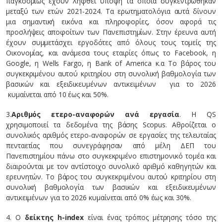
παγκοσμίως έχουν ληφθεί υπόψη τα οποία συγκεντρώθηκαν
μεταξύ των ετών 2021-2024. Τα ερωτηματολόγια αυτά δίνουν
μια σημαντική εικόνα και πληροφορίες, όσον αφορά τις
προσλήψεις αποφοίτων των Πανεπιστημίων. Στην έρευνα αυτή
έχουν συμμετάσχει εργοδότες από όλους τους τομείς της
Οικονομίας, και ανάμεσα τους εταιρίες όπως το Facebook, η
Google, η Wells Fargo, η Bank of America κ.α Το βάρος του
συγκεκριμένου αυτού κριτηρίου στη συνολική βαθμολογία των
βασικών και εξειδικευμένων αντικειμένων για το 2026
κυμαίνεται από 10 έως και 50%.
3.
Αριθμός ετερο-αναφορών ανά εργασία
. Η QS
χρησιμοποιεί τα δεδομένα της βάσης Scopus. Αθροίζεται ο
συνολικός αριθμός ετερο-αναφορών σε εργασίες της τελευταίας
πενταετίας που συνεγράφησαν από μέλη ΔΕΠ του
Πανεπιστημίου πάνω στο συγκεκριμένο επιστημονικό τομέα και
διαιρούνται με τον αντίστοιχο συνολικό αριθμό καθηγητών και
ερευνητών. Το βάρος του συγκεκριμένου αυτού κριτηρίου στη
συνολική βαθμολογία των βασικών και εξειδικευμένων
αντικειμένων για το 2026 κυμαίνεται από 0% έως και 30%.
4. Ο
δείκτης h-index
είναι ένας τρόπος μέτρησης τόσο της