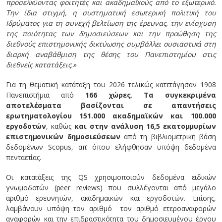
προσελκύοντας φοιτητές και ακαδημαϊκούς από το εξωτερικό.
Την ίδια στιγμή, η συστηματική εσωτερική πολιτική του
Ιδρύματος για τη συνεχή βελτίωση της έρευνας, την ενίσχυση
της ποιότητας των δημοσιεύσεων και την προώθηση της
διεθνούς επιστημονικής δικτύωσης συμβάλλει ουσιαστικά στη
διαρκή αναβάθμιση της θέσης του Πανεπιστημίου στις
διεθνείς κατατάξεις.»
Για τη θεματική κατάταξη του 2026 τελικώς κατετάγησαν 1908
Πανεπιστήμια από
166 χώρες
.
Τα συγκεκριμένα
αποτελέσματα βασίζονται σε απαντήσεις
ερωτηματολογίου 151.000 ακαδημαϊκών και 100.000
εργοδοτών
, καθώς
και στην ανάλυση 16,5 εκατομμυρίων
επιστημονικών δημοσιεύσεων
από τη βιβλιομετρική βάση
δεδομένων Scopus, απ’ όπου ελήφθησαν υπόψη δεδομένα
πενταετίας.
Οι κατατάξεις της QS χρησιμοποιούν δεδομένα ειδικών
γνωμοδοτών (peer reviews) που συλλέγονται από μεγάλο
αριθμό ερευνητών, ακαδημαϊκών και εργοδοτών. Επίσης,
λαμβάνουν υπόψη τον αριθμό τον αριθμό ετεροαναφορών
αναφορών και την επιδραστικότητα του δημοσιευμένου έργου