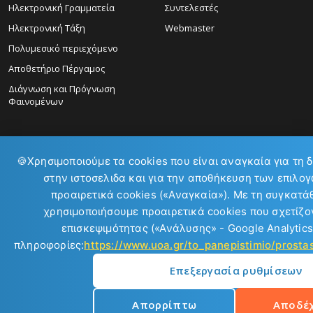
Ηλεκτρονική Γραμματεία
Συντελεστές
Ηλεκτρονική Τάξη
Webmaster
Πολυμεσικό περιεχόμενο
Αποθετήριο Πέργαμος
Διάγνωση και Πρόγνωση
Φαινομένων
🍪
Χρησιμοποιούμε τα cookies που είναι αναγκαία για τη 
στην ιστοσελιδα και για την αποθήκευση των επιλογ
προαιρετικά cookies («Αναγκαία»). Με τη συγκατά
ΕΠΙΚΟΙΝΩΝΙΑ:
χρησιμοποιήσουμε προαιρετικά cookies που σχετίζον
επισκεψιμότητας («Ανάλυσης» - Google Analytics
πληροφορίες:
https://www.uoa.gr/to_panepistimio/prost
Επεξεργασία ρυθμίσεων
Copyright © 2026
Απορρίπτω
Αποδέ
Εθνικό και Καποδιστριακό Πανεπιστήμιο Αθηνών