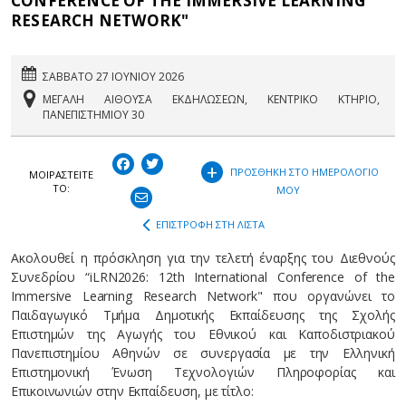
CONFERENCE OF THE IMMERSIVE LEARNING
RESEARCH NETWORK"
ΣΑΒΒΑΤΟ 27 ΙΟΥΝΙΟΥ 2026
ΜΕΓΑΛΗ ΑΙΘΟΥΣΑ ΕΚΔΗΛΩΣΕΩΝ, ΚΕΝΤΡΙΚΟ ΚΤΗΡΙΟ,
ΠΑΝΕΠΙΣΤΗΜΙΟΥ 30
+
ΠΡΟΣΘΗΚΗ ΣΤΟ ΗΜΕΡΟΛΟΓΙΟ
ΜΟΙΡΑΣΤEIΤΕ
ΤΟ:
ΜΟΥ
ΕΠΙΣΤΡΟΦΗ ΣΤΗ ΛΙΣΤΑ
Ακολουθεί η πρόσκληση για την τελετή έναρξης του Διεθνούς
Συνεδρίου “iLRN2026: 12th International Conference of the
Immersive Learning Research Network" που οργανώνει το
Παιδαγωγικό Τμήμα Δημοτικής Εκπαίδευσης της Σχολής
Επιστημών της Αγωγής του Εθνικού και Καποδιστριακού
Πανεπιστημίου Αθηνών σε συνεργασία με την Ελληνική
Επιστημονική Ένωση Τεχνολογιών Πληροφορίας και
Επικοινωνιών στην Εκπαίδευση, με τίτλο: