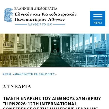
Skip to main navigation
Skip to main content
Skip to page footer
MENU
ΑΡΧΙΚΗ
»
ΑΝΑΚΟΙΝΩΣΕΙΣ ΚΑΙ ΕΚΔΗΛΩΣΕΙΣ
»
ΣΥΝΕΔΡΙΑ
ΤΕΛΕΤΗ ΕΝΑΡΞΗΣ ΤΟΥ ΔΙΕΘΝΟΥΣ ΣΥΝΕΔΡΙΟΥ
“ILRN2026: 12TH INTERNATIONAL