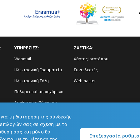
:
ΥΠΗΡΕΣΙΕΣ:
ΣΧΕΤΙΚΑ:
Webmail
Χάρτης Ιστοτόπου
Ηλεκτρονική Γραμματεία
Συντελεστές
Ηλεκτρονική Τάξη
Webmaster
Πολυμεσικό περιεχόμενο
Αποθετήριο Πέργαμος
Διάγνωση και Πρόγνωση
 για τη διατήρηση της σύνδεσής
Φαινομένων
 επιλογών σας σε σχέση με τα
άθεσή σας και μόνο θα
Επεξεργασία ρυθμί
ζονται με τη μέτρηση της