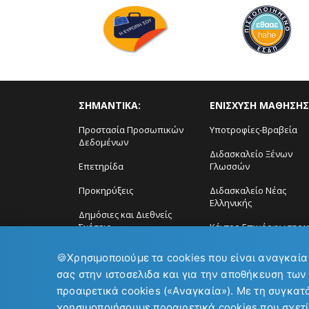
ΣΗΜΑΝΤΙΚΑ:
ΕΝΙΣΧΥΣΗ ΜΑΘΗΣΗΣ
Προστασία Προσωπικών
Υποτροφίες-Βραβεία
Δεδομένων
Διδασκαλείο Ξένων
Επετηρίδα
Γλωσσών
Προκηρύξεις
Διδασκαλείο Νέας
Ελληνικής
Δημόσιες και Διεθνείς
Σχέσεις
Κέντρο Επιμόρφωσης ϗ
Δια Βίου Μάθηση
🍪
Χρησιμοποιούμε τα cookies που είναι αναγκαία
σας στην ιστοσελιδα και για την αποθήκευση των
προαιρετικά cookies («Αναγκαία»). Με τη συγκατ
χρησιμοποιήσουμε προαιρετικά cookies που σχετί