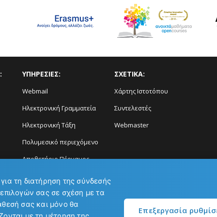
:
ΥΠΗΡΕΣΙΕΣ:
ΣΧΕΤΙΚΑ:
Webmail
Χάρτης Ιστοτόπου
Ηλεκτρονική Γραμματεία
Συντελεστές
Ηλεκτρονική Τάξη
Webmaster
Πολυμεσικό περιεχόμενο
Αποθετήριο Πέργαμος
Διάγνωση και Πρόγνωση
 για τη διατήρηση της σύνδεσής
Φαινομένων
 επιλογών σας σε σχέση με τα
άθεσή σας και μόνο θα
Επεξεργασία ρυθμί
ζονται με τη μέτρηση της