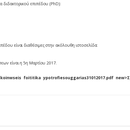
α διδακτορικού επιπέδου (PhD):
πέδου είναι διαθέσιμες στην ακόλουθη ιστοσελίδα:
σεων είναι η 5η Μαρτίου 2017.
akoinwseis foititika ypotrofiesouggarias31012017.pdf new>