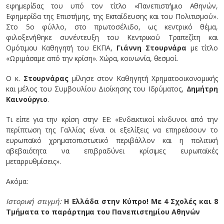
εφημερίδας του υπό τον τίτλο «Πανεπιστήμιο Αθηνών,
Εφημερίδα της Επιστήμης, της Εκπαίδευσης και του Πολιτισμού».
Στο 5ο φύλλο, στο πρωτοσέλιδο, ως κεντρικό θέμα,
φιλοξενήθηκε συνέντευξη του Κεντρικού Τραπεζίτη και
Ομότιμου Καθηγητή του ΕΚΠΑ,
Γιάννη Στουρνάρα
με τίτλο
«Ωριμάσαμε από την κρίση». Χώρα, κοινωνία, θεσμοί.
Ο κ.
Στουρνάρας
μίλησε στον Καθηγητή Χρηματοοικονομικής
και μέλος του Συμβουλίου Διοίκησης του Ιδρύματος,
Δημήτρη
Καινούργιο
.
Τι είπε για την κρίση στην ΕΕ: «Ενδεικτικοί κίνδυνοι από την
περίπτωση της Γαλλίας είναι οι εξελίξεις να επηρεάσουν το
ευρωπαϊκό χρηματοπιστωτικό περιβάλλον και η πολιτική
αβεβαιότητα να επιβραδύνει κρίσιμες ευρωπαϊκές
μεταρρυθμίσεις».
Ακόμα:
Ιστορική στιγμή:
Η Ελλάδα στην Κύπρο! Με 4 Σχολές και 8
Τμήματα το παράρτημα του Πανεπιστημίου Αθηνών