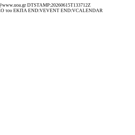
@www.uoa.gr DTSTAMP:20260615T133712Z
τος ΔΕΟ του ΕΚΠΑ END:VEVENT END:VCALENDAR