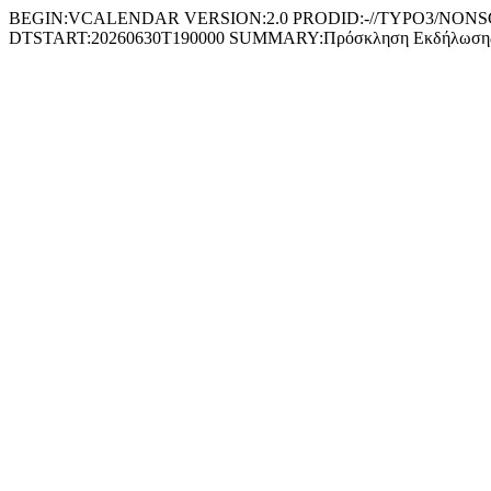
BEGIN:VCALENDAR VERSION:2.0 PRODID:-//TYPO3/NONSGML
DTSTART:20260630T190000 SUMMARY:Πρόσκληση Εκδήλωσης 