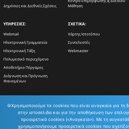
Κέντρο Επιμόρφωσης ϗ Δια Βίου
Δημόσιες και Διεθνείς Σχέσεις
Μάθηση
ΥΠΗΡΕΣΙΕΣ:
ΣΧΕΤΙΚΑ:
Webmail
Χάρτης Ιστοτόπου
Ηλεκτρονική Γραμματεία
Συντελεστές
Ηλεκτρονική Τάξη
Webmaster
Πολυμεσικό περιεχόμενο
Αποθετήριο Πέργαμος
Διάγνωση και Πρόγνωση
Φαινομένων
🍪
Χρησιμοποιούμε τα cookies που είναι αναγκαία για τη 
στην ιστοσελιδα και για την αποθήκευση των επιλογ
προαιρετικά cookies («Αναγκαία»). Με τη συγκατά
ΕΠΙΚΟΙΝΩΝΙΑ:
χρησιμοποιήσουμε προαιρετικά cookies που σχετίζον