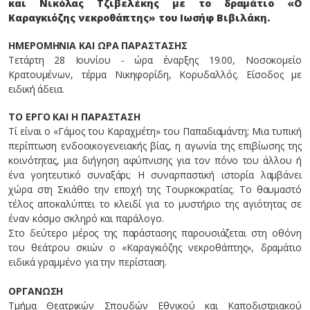
και Νικόλας Τζιβελέκης με το δραμάτιο «Ο
Καραγκιόζης νεκροθάπτης» του Ιωσήφ Βιβιλάκη.
ΗΜΕΡΟΜΗΝΙΑ ΚΑΙ ΩΡΑ ΠΑΡΑΣΤΑΣΗΣ
Τετάρτη 28 Ιουνίου - ώρα έναρξης 19.00, Νοσοκομείο
Κρατουμένων, τέρμα Νικηφορίδη, Κορυδαλλός. Είσοδος με
ειδική άδεια.
ΤΟ ΕΡΓΟ ΚΑΙ Η ΠΑΡΑΣΤΑΣΗ
Τί είναι ο «Γάμος του Καραχμέτη» του Παπαδιαμάντη; Μια τυπική
περίπτωση ενδοοικογενειακής βίας, η αγωνία της επιβίωσης της
κοινότητας, μια διήγηση αφύπνισης για τον πόνο του άλλου ή
ένα γοητευτικό συναξάρι; Η συναρπαστική ιστορία λαμβάνει
χώρα στη Σκιάθο την εποχή της Τουρκοκρατίας. Το θαυμαστό
τέλος αποκαλύπτει το κλειδί για το μυστήριο της αγιότητας σε
έναν κόσμο σκληρό και παράλογο.
Στο δεύτερο μέρος της παράστασης παρουσιάζεται στη οθόνη
του θεάτρου σκιών ο «Καραγκιόζης νεκροθάπτης», δραμάτιο
ειδικά γραμμένο για την περίσταση.
ΟΡΓΑΝΩΣΗ
Τμήμα Θεατρικών Σπουδών Εθνικού και Καποδιστριακού