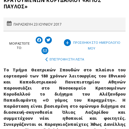
ΚΡΑΤΟΥΜΕΝΩΝ ΚΟΡΥΔΑΛΛΟΥ «ΑΓΙΟΣ
ΠΑΥΛΟΣ»
ΠΑΡΑΣΚΕΥΗ 23 ΙΟΥΝΙΟΥ 2017
+
ΠΡΟΣΘΗΚΗ ΣΤΟ ΗΜΕΡΟΛΟΓΙΟ
ΜΟΙΡΑΣΤEIΤΕ
ΤΟ:
ΜΟΥ
ΕΠΙΣΤΡΟΦΗ ΣΤΗ ΛΙΣΤΑ
Το Τμήμα Θεατρικών Σπουδών στο πλαίσιο του
εορτασμού των 180 χρόνων λειτουργίας του Εθνικού
και Καποδιστριακού Πανεπιστημίου Αθηνών
παρουσιάζει στο Νοσοκομείο Κρατουμένων
Κορυδαλλού το διήγημα του Αλέξανδρου
Παπαδιαμάντη «Ο γάμος του Καραχμέτη». Η
παράσταση είναι βασισμένη στο ομώνυμο διήγημα σε
διασκευή-σκηνοθεσία Όλιας Λαζαρίδου και
συμμετέχουν νέοι ηθοποιοί και φοιτητές.
Συνεργάζονται οι Καραγκιοζοπαίχτες Άθως Δανέλλης