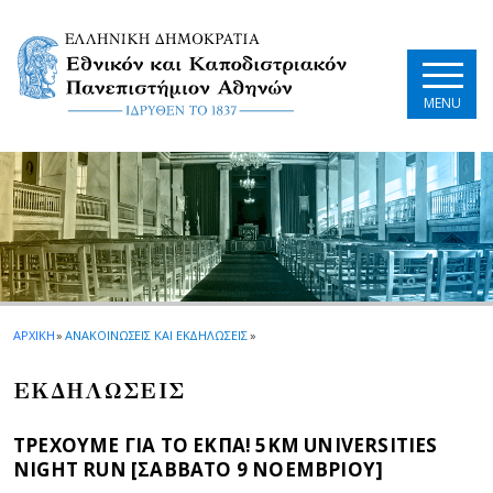
Skip to main navigation
Skip to main content
Skip to page footer
MENU
ΑΡΧΙΚΗ
»
ΑΝΑΚΟΙΝΩΣΕΙΣ ΚΑΙ ΕΚΔΗΛΩΣΕΙΣ
»
EΚΔΗΛΩΣΕΙΣ
ΤΡΕΧΟΥΜΕ ΓΙΑ ΤΟ ΕΚΠΑ! 5KM UNIVERSITIES
NIGHT RUN [ΣΑΒΒΑΤΟ 9 ΝΟΕΜΒΡΙΟΥ]