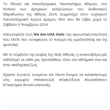
Το Εθνικό και Καποδιστριακό Πανεπιστήμιο Αθηνών, στο
πλαίσιο των Δρομικών εκδηλώσεων του Αυθεντικού
Μαραθωνίου της Αθήνας 2024, συμμετέχει στον νυχτερινό
Πανεπιστημιακό Αγώνα Δρόμου 5km που θα λάβει χώρα το
Σάββατο 9 Νοεμβρίου 2024.
Καλωσορίστε τους
We Are UOA Owls:
την αγωνιστική κοινότητα
που ΕΚΠΑ που ενσαρκώνει το πνεύμα της ομαδικότητας και της
αριστείας!
Με το σύμβολο της σοφίας της Θεάς Αθηνάς, η κουκουβάγια μάς
καθοδηγεί σε κάθε μας προσπάθεια, τόσο στα αθλήματα όσο και
στην ακαδημαϊκή ζωή.
Είμαστε δυνατοί, ενωμένοι και πάντα έτοιμοι να κατακτήσουμε
νέες κορυφές! #WeAreUOA #OwlsOfUoA #UoAAthletics
#TeamSpirit #UoACommunity