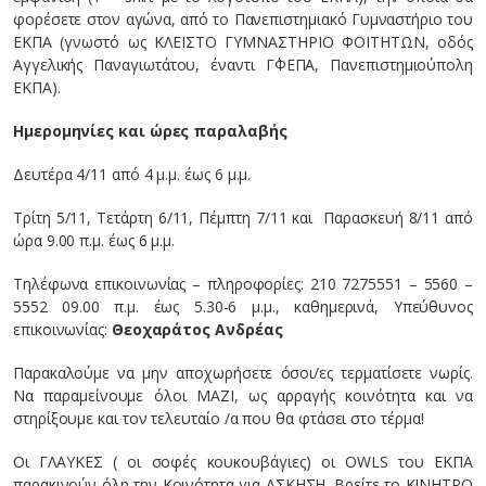
φορέσετε στον αγώνα, από το Πανεπιστημιακό Γυμναστήριο του
ΕΚΠΑ (γνωστό ως ΚΛΕΙΣΤΟ ΓΥΜΝΑΣΤΗΡΙΟ ΦΟΙΤΗΤΩΝ, οδός
Αγγελικής Παναγιωτάτου, έναντι Γ΄ΦΕΠΑ, Πανεπιστημιούπολη
ΕΚΠΑ).
Ημερομηνίες και ώρες παραλαβής
Δευτέρα 4/11 από 4 μ.μ. έως 6 μ.μ.
Τρίτη 5/11, Τετάρτη 6/11, Πέμπτη 7/11 και Παρασκευή 8/11 από
ώρα 9.00 π.μ. έως 6 μ.μ.
Τηλέφωνα επικοινωνίας – πληροφορίες: 210 7275551 – 5560 –
5552 09.00 π.μ. έως 5.30-6 μ.μ., καθημερινά, Υπεύθυνος
επικοινωνίας:
Θεοχαράτος Ανδρέας
Παρακαλούμε να μην αποχωρήσετε όσοι/ες τερματίσετε νωρίς.
Να παραμείνουμε όλοι ΜΑΖΙ, ως αρραγής κοινότητα και να
στηρίξουμε και τον τελευταίο /α που θα φτάσει στο τέρμα!
Οι ΓΛΑΥΚΕΣ ( οι σοφές κουκουβάγιες) οι OWLS του ΕΚΠΑ
παρακινούν όλη την Κοινότητα για ΑΣΚΗΣΗ. Βρείτε το ΚΙΝΗΤΡΟ