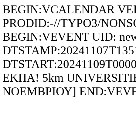
BEGIN:VCALENDAR VER
PRODID:-//TYPO3/NONSG
BEGIN:VEVENT UID: new
DTSTAMP:20241107T135
DTSTART:20241109T0000
ΕΚΠΑ! 5km UNIVERSITI
ΝΟΕΜΒΡΙΟΥ] END:VEV