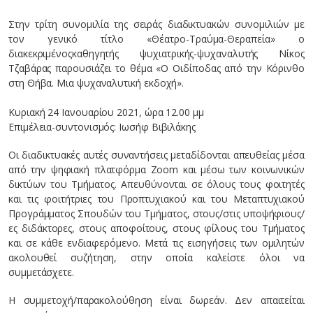
Στην τρίτη συνομιλία της σειράς διαδικτυακών συνομιλιών με
τον γενικό τίτλο «Θέατρο-Τραύμα-Θεραπεία» ο
διακεκριμένοςκαθηγητής ψυχιατρικής-ψυχαναλυτής Νίκος
Τζαβάρας παρουσιάζει το θέμα «Ο Οιδίποδας από την Κόρινθο
στη Θήβα. Μια ψυχαναλυτική εκδοχή».
Κυριακή 24 Ιανουαρίου 2021, ώρα 12.00 μμ
Επιμέλεια-συντονισμός: Ιωσήφ Βιβιλάκης
Οι διαδικτυακές αυτές συναντήσεις μεταδίδονται απευθείας μέσα
από την ψηφιακή πλατφόρμα Zoom και μέσω των κοινωνικών
δικτύων του Τμήματος. Απευθύνονται σε όλους τους φοιτητές
και τις φοιτήτριες του Προπτυχιακού και του Μεταπτυχιακού
Προγράμματος Σπουδών του Τμήματος, στους/στις υποψήφιους/
ες διδάκτορες, στους αποφοίτους, στους φίλους του Τμήματος
και σε κάθε ενδιαφερόμενο. Μετά τις εισηγήσεις των ομιλητών
ακολουθεί συζήτηση, στην οποία καλείστε όλοι να
συμμετάσχετε.
Η συμμετοχή/παρακολούθηση είναι δωρεάν. Δεν απαιτείται