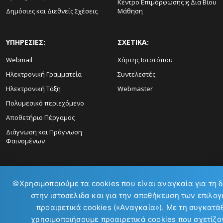
Κέντρο Επιμόρφωσης ϗ Δια Βίου
Δημόσιες και Διεθνείς Σχέσεις
Μάθηση
ΥΠΗΡΕΣΙΕΣ:
ΣΧΕΤΙΚΑ:
Webmail
Χάρτης Ιστοτόπου
Ηλεκτρονική Γραμματεία
Συντελεστές
Ηλεκτρονική Τάξη
Webmaster
Πολυμεσικό περιεχόμενο
Αποθετήριο Πέργαμος
Διάγνωση και Πρόγνωση
Φαινομένων
🍪
Χρησιμοποιούμε τα cookies που είναι αναγκαία για τη 
στην ιστοσελιδα και για την αποθήκευση των επιλογ
προαιρετικά cookies («Αναγκαία»). Με τη συγκατά
ΕΠΙΚΟΙΝΩΝΙΑ:
χρησιμοποιήσουμε προαιρετικά cookies που σχετίζον