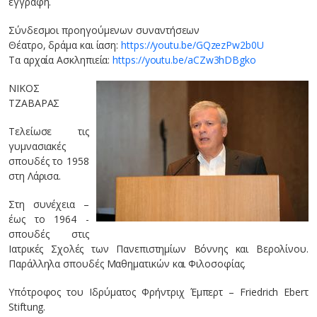
εγγραφή.
Σύνδεσμοι προηγούμενων συναντήσεων
Θέατρο, δράμα και ίαση:
https://youtu.be/GQzezPw2b0U
Τα αρχαία Ασκληπιεία:
https://youtu.be/aCZw3hDBgko
ΝΙΚΟΣ
ΤΖΑΒΑΡΑΣ
Τελείωσε τις
γυμνασιακές
σπουδές το 1958
στη Λάρισα.
Στη συνέχεια –
έως το 1964 -
σπουδές στις
Ιατρικές Σχολές των Πανεπιστημίων Βόννης και Βερολίνου.
Παράλληλα σπουδές Μαθηματικών και Φιλοσοφίας.
Υπότροφος του Ιδρύματος Φρήντριχ Έμπερτ – Friedrich Eberτ
Stiftung.