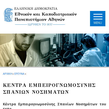
Skip to main navigation
Skip to main content
Skip to page footer
MENU
ΑΡΧΙΚΗ
»
ΕΡΕΥΝΑ
»
ΚΕΝΤΡΑ ΕΜΠΕΙΡΟΓΝΩΜΟΣΥΝΗΣ
ΣΠΑΝΙΩΝ ΝΟΣΗΜΑΤΩΝ
Κέντρα Εμπειρογνωμοσύνης Σπανίων Νοσημάτων του