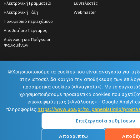
Ηλεκτρονική Γραμματεία
Συντελεστές
Ηλεκτρονική Τάξη
Webmaster
Πολυμεσικό περιεχόμενο
Αποθετήριο Πέργαμος
Διάγνωση και Πρόγνωση
Φαινομένων
🍪
Χρησιμοποιούμε τα cookies που είναι αναγκαία για τη 
στην ιστοσελιδα και για την αποθήκευση των επιλογ
προαιρετικά cookies («Αναγκαία»). Με τη συγκατά
ΕΠΙΚΟΙΝΩΝΙΑ:
χρησιμοποιήσουμε προαιρετικά cookies που σχετίζον
επισκεψιμότητας («Ανάλυσης» - Google Analytics
πληροφορίες:
https://www.uoa.gr/to_panepistimio/prost
Επεξεργασία ρυθμίσεων
Copyright © 2026
Απορρίπτω
Αποδέ
Εθνικό και Καποδιστριακό Πανεπιστήμιο Αθηνών