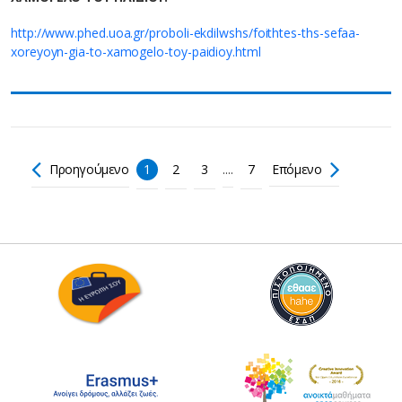
http://www.phed.uoa.gr/proboli-ekdilwshs/foithtes-ths-sefaa-
xoreyoyn-gia-to-xamogelo-toy-paidioy.html
Προηγούμενο
1
2
3
....
7
Επόμενο