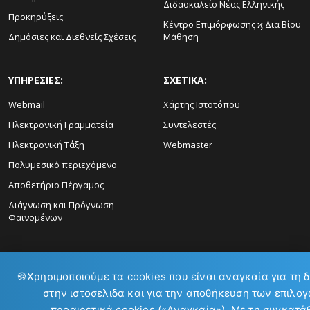
Διδασκαλείο Νέας Ελληνικής
Προκηρύξεις
Κέντρο Επιμόρφωσης ϗ Δια Βίου
Δημόσιες και Διεθνείς Σχέσεις
Μάθηση
ΥΠΗΡΕΣΙΕΣ:
ΣΧΕΤΙΚΑ:
Webmail
Χάρτης Ιστοτόπου
Ηλεκτρονική Γραμματεία
Συντελεστές
Ηλεκτρονική Τάξη
Webmaster
Πολυμεσικό περιεχόμενο
Αποθετήριο Πέργαμος
Διάγνωση και Πρόγνωση
Φαινομένων
🍪
Χρησιμοποιούμε τα cookies που είναι αναγκαία για τη 
στην ιστοσελιδα και για την αποθήκευση των επιλογ
ΕΠΙΚΟΙΝΩΝΙΑ:
προαιρετικά cookies («Αναγκαία»). Με τη συγκατά