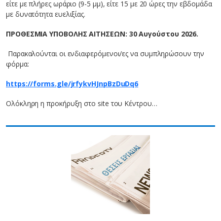
είτε με πλήρες ωράριο (9-5 μμ), είτε 15 με 20 ώρες την εβδομάδα
με δυνατότητα ευελιξίας.
ΠΡΟΘΕΣΜΙΑ ΥΠΟΒΟΛΗΣ ΑΙΤΗΣΕΩΝ: 30 Αυγούστου 2026.
Παρακαλούνται οι ενδιαφερόμενοι/ες να συμπληρώσουν την
φόρμα:
https://forms.gle/jrfykvHJnpBzDuDq6
Ολόκληρη η προκήρυξη στο site του Κέντρου…