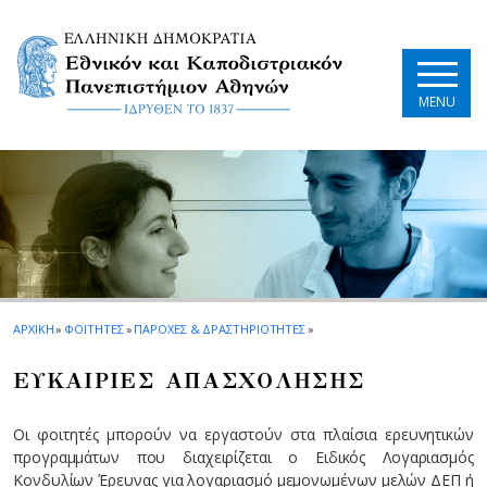
Skip to main navigation
Skip to main content
Skip to page footer
MENU
ΑΡΧΙΚΗ
»
ΦΟΙΤΗΤΕΣ
»
ΠΑΡΟΧΕΣ & ΔΡΑΣΤΗΡΙΟΤΗΤΕΣ
»
ΕΥΚΑΙΡΙΕΣ ΑΠΑΣΧΟΛΗΣΗΣ
Οι φοιτητές μπορούν να εργαστούν στα πλαίσια ερευνητικών
προγραμμάτων που διαχειρίζεται ο Ειδικός Λογαριασμός
Κονδυλίων Έρευνας για λογαριασμό μεμονωμένων μελών ΔΕΠ ή