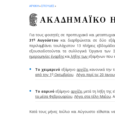
ΑΡΧΙΚΗ
»
ΣΠΟΥΔΕΣ
»
ΑΚΑΔΗΜΑΪΚΟ 
Για τους φοιτητές σε προπτυχιακό και μεταπτυχια
η
31
Αυγούστου
και διαρθρώνεται σε δύο εξά
περιλαμβάνει τουλάχιστον 13 πλήρεις εβδομάδ
εξουσιοδοτούνται τα συλλογικά Όργανα των 
ημερομηνίες έναρξης
και
λήξης των
εξαμήνων που ε
Το χειμερινό
εξάμηνο
αρχίζει
κανονικά την 
η
από την 1
Οκτωβρίου
.
Λήγει περί τις 20 Ιανο
Το εαρινό
εξάμηνο
αρχίζει
μετά τη λήξη της 
τα μέσα Φεβρουαρίου
.
Λήγει στα τέλη Μαΐου
. 
Κατά τους μήνες Ιούλιο και Αύγουστο είθισται να