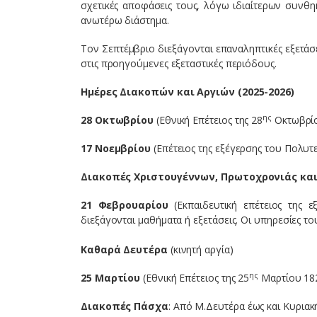
σχετικές αποφάσεις τους, λόγω ιδιαίτερων συνθ
ανωτέρω διάστημα.
Τον Σεπτέμβριο διεξάγονται επαναληπτικές εξετάσ
στις προηγούμενες εξεταστικές περιόδους.
Ημέρες Διακοπών και Αργιών (2025-2026)
ης
28 Οκτωβρίου
(Εθνική Επέτειος της 28
Οκτωβρί
17 Νοεμβρίου
(Επέτειος της εξέγερσης του Πολυτ
Διακοπές Χριστουγέννων, Πρωτοχρονιάς κα
21 Φεβρουαρίου
(Εκπαιδευτική επέτειος της ε
διεξάγονται μαθήματα ή εξετάσεις. Οι υπηρεσίες τ
Καθαρά Δευτέρα
(κινητή αργία)
ης
25 Μαρτίου
(Εθνική Επέτειος της 25
Μαρτίου 18
Διακοπές Πάσχα
: Από Μ.Δευτέρα έως και Κυρια