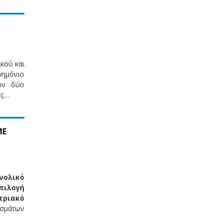
κού και
νημόνιο
των δύο
ης…
ΜΕ
νολικό
πιλογή
τριακό
σμάτων