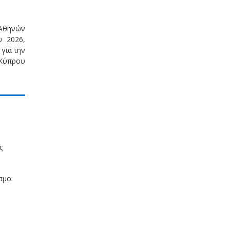
 Αθηνών
υ 2026,
για την
 Κύπρου
ς
σμο: