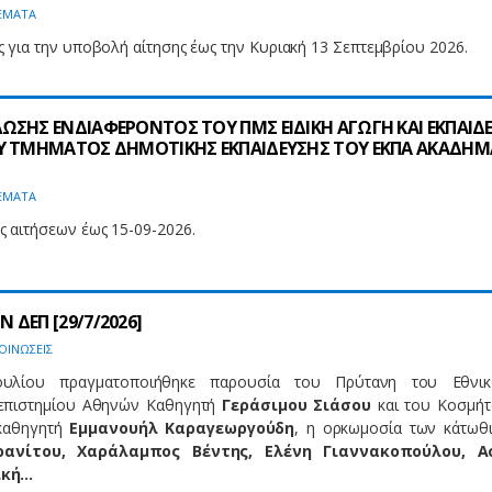
ΕΜΑΤΑ
για την υποβολή αίτησης έως την Κυριακή 13 Σεπτεμβρίου 2026.
ΩΣΗΣ ΕΝΔΙΑΦΕΡΟΝΤΟΣ ΤΟΥ ΠΜΣ ΕΙΔΙΚΗ ΑΓΩΓΗ ΚΑΙ ΕΚΠΑΙΔ
Υ ΤΜΗΜΑΤΟΣ ΔΗΜΟΤΙΚΗΣ ΕΚΠΑΙΔΕΥΣΗΣ ΤΟΥ ΕΚΠΑ ΑΚΑΔΗΜ
ΕΜΑΤΑ
 αιτήσεων έως 15-09-2026.
ΔΕΠ [29/7/2026]
ΟΙΝΩΣΕΙΣ
ουλίου πραγματοποιήθηκε παρουσία του Πρύτανη του Εθνικ
επιστημίου Αθηνών Καθηγητή
Γεράσιμου Σιάσου
και του Κοσμήτ
 καθηγητή
Εμμανουήλ Καραγεωργούδη
, η ορκωμοσία των κάτωθ
ρανίτου, Χαράλαμπος Βέντης, Ελένη Γιαννακοπούλου, Α
ική…