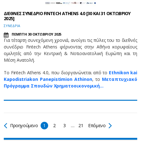
ΔΙΕΘΝΕΣ ΣΥΝΕΔΡΙΟ FINTECH ATHENS 4.0 [30 ΚΑΙ 31 ΟΚΤΩΒΡΙΟΥ
2025]
ΣΥΝΕΔΡΙΑ
ΠΕΜΠΤΗ 30 ΟΚΤΩΒΡΙΟΥ 2025
Για τέταρτη συνεχόμενη χρονιά, ανοίγει τις πύλες του το διεθνές
συνέδριο Fintech Athens φέρνοντας στην Αθήνα κορυφαίους
ομιλητές από την Κεντρική & Νοτιοανατολική Ευρώπη και τη
Μέση Ανατολή.
Το Fintech Athens 4.0, που διοργανώνεται από το
Ethnikon kai
Kapodistriakon Panepistimion Athinon
, το
Μεταπτυχιακό
Πρόγραμμα Σπουδών Χρηματοοικονομική…
Προηγούμενο
1
2
3
....
21
Επόμενο