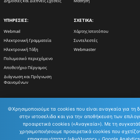
Δημόσιες και Διεθνείς Σχέσεις
Μάθηση
ΥΠΗΡΕΣΙΕΣ:
ΣΧΕΤΙΚΑ:
Webmail
Χάρτης Ιστοτόπου
Ηλεκτρονική Γραμματεία
Συντελεστές
Ηλεκτρονική Τάξη
Webmaster
Πολυμεσικό περιεχόμενο
Αποθετήριο Πέργαμος
Διάγνωση και Πρόγνωση
Φαινομένων
🍪
Χρησιμοποιούμε τα cookies που είναι αναγκαία για τη 
στην ιστοσελιδα και για την αποθήκευση των επιλογ
ΕΠΙΚΟΙΝΩΝΙΑ:
προαιρετικά cookies («Αναγκαία»). Με τη συγκατά
χρησιμοποιήσουμε προαιρετικά cookies που σχετίζον
επισκεψιμότητας («Ανάλυσης» - Google Analytics