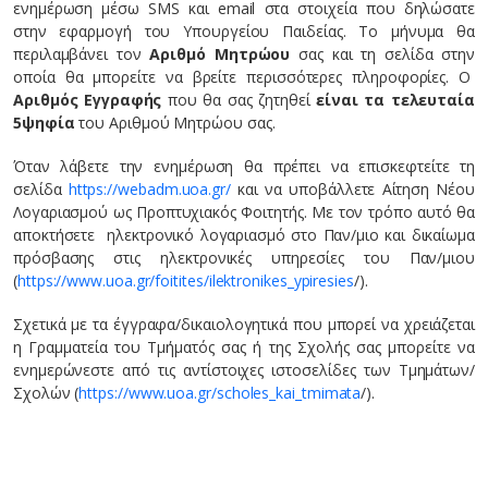
ενημέρωση μέσω SMS και email στα στοιχεία που δηλώσατε
στην εφαρμογή του Υπουργείου Παιδείας. Το μήνυμα θα
περιλαμβάνει τον
Αριθμό Μητρώου
σας και τη σελίδα στην
οποία θα μπορείτε να βρείτε περισσότερες πληροφορίες. Ο
Αριθμός Εγγραφής
που θα σας ζητηθεί
είναι τα τελευταία
5ψηφία
του Αριθμού Μητρώου σας.
Όταν λάβετε την ενημέρωση θα πρέπει να επισκεφτείτε τη
σελίδα
https://webadm.uoa.gr/
και να υποβάλλετε Αίτηση Νέου
Λογαριασμού ως Προπτυχιακός Φοιτητής. Με τον τρόπο αυτό θα
αποκτήσετε ηλεκτρονικό λογαριασμό στο Παν/μιο και δικαίωμα
πρόσβασης στις ηλεκτρονικές υπηρεσίες του Παν/μιου
(
https://www.uoa.gr/foitites/ilektronikes_ypiresies
/).
Σχετικά με τα έγγραφα/δικαιολογητικά που μπορεί να χρειάζεται
η Γραμματεία του Τμήματός σας ή της Σχολής σας μπορείτε να
ενημερώνεστε από τις αντίστοιχες ιστοσελίδες των Τμημάτων/
Σχολών (
https://www.uoa.gr/scholes_kai_tmimata
/).