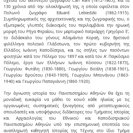
σχέδια του Βιεννέζου ζωγράφου Carl Rahl (1812-1865), και τα
130 χρόνια από την ολοκλήρωσή της, η οποία οφείλεται στον
Πολωνό ζωγράφο Eduard Lebiedzki (1862-1915).
Συμπληρωματικός της αρχιτεκτονικής και της ζωγραφικής του, ο
εξωτερικός γλυπτός διάκοσμός του περιλαμβάνει την ηρωική
μορφή του Ρήγα Φεραίου, τον μαρτυρικό πατριάρχη Γρηγόριο Ε’,
το διδάσκαλο του γένους Αδαμάντιο Κοραή, τον Βρετανό
φιλέλληνα πολιτικό Γλάδστωνα, τον πρώτο κυβερνήτη της
Ελλάδος Ιωάννη Καποδίστρια, και τις στήλες των πεσόντων
φοιτητών κατά τον Πόλεμο του 1897 και κατά τον Α’ Παγκόσμιο
Πόλεμο, έργα των Ελλήνων Ιωάννη Κόσσου (1822-1873),
Γεωργίου Φυτάλη (1830-1880), Γεωργίου Βιτάλη (1838-1901),
Γεωργίου Βρούτου (1843-1909), Γεωργίου Μπονάνου (1863-
1940) και Γεωργίου Παπαγιάννη (1860-1920).
Την άγνωστη ιστορία του Πανεπιστημίου Αθηνών θα έχει τη
μοναδική ευκαιρία να μάθει το κοινό κάθε ηλικίας με τις
οργανωμένες συστηματικές ξεναγήσεις από μεταπτυχιακούς
σπουδαστές και υποψήφιους διδάκτορες του Τμήματος Ιστορίας
και Αρχαιολογίας του Εθνικού και Καποδιστριακού
Πανεπιστημίου Αθηνών υπό την επιστημονική εποπτεία του
αναπληρωτή καθηγητή Ιστορίας της Τέχνης στο ίδιο Τμήμα