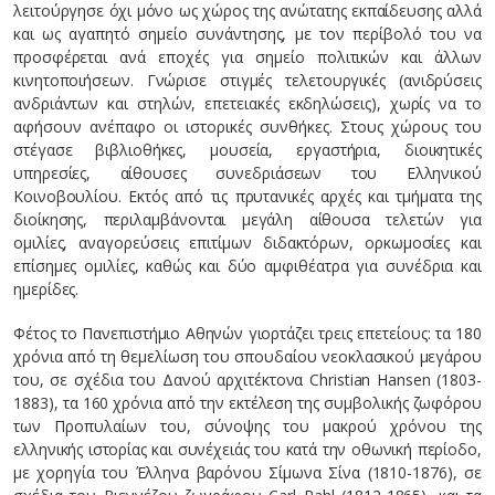
λειτούργησε όχι μόνο ως χώρος της ανώτατης εκπαίδευσης αλλά
και ως αγαπητό σημείο συνάντησης, με τον περίβολό του να
προσφέρεται ανά εποχές για σημείο πολιτικών και άλλων
κινητοποιήσεων. Γνώρισε στιγμές τελετουργικές (ανιδρύσεις
ανδριάντων και στηλών, επετειακές εκδηλώσεις), χωρίς να το
αφήσουν ανέπαφο οι ιστορικές συνθήκες. Στους χώρους του
στέγασε βιβλιοθήκες, μουσεία, εργαστήρια, διοικητικές
υπηρεσίες, αίθουσες συνεδριάσεων του Ελληνικού
Κοινοβουλίου. Εκτός από τις πρυτανικές αρχές και τμήματα της
διοίκησης, περιλαμβάνονται μεγάλη αίθουσα τελετών για
ομιλίες, αναγορεύσεις επιτίμων διδακτόρων, ορκωμοσίες και
επίσημες ομιλίες, καθώς και δύο αμφιθέατρα για συνέδρια και
ημερίδες.
Φέτος το Πανεπιστήμιο Αθηνών γιορτάζει τρεις επετείους: τα 180
χρόνια από τη θεμελίωση του σπουδαίου νεοκλασικού μεγάρου
του, σε σχέδια του Δανού αρχιτέκτονα Christian Hansen (1803-
1883), τα 160 χρόνια από την εκτέλεση της συμβολικής ζωφόρου
των Προπυλαίων του, σύνοψης του μακρού χρόνου της
ελληνικής ιστορίας και συνέχειάς του κατά την οθωνική περίοδο,
με χορηγία του Έλληνα βαρόνου Σίμωνα Σίνα (1810-1876), σε