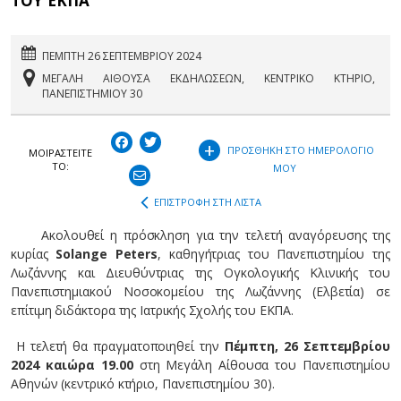
ΤΟΥ ΕΚΠΑ
ΠΕΜΠΤΗ 26 ΣΕΠΤΕΜΒΡΙΟΥ 2024
ΜΕΓΑΛΗ ΑΙΘΟΥΣΑ ΕΚΔΗΛΩΣΕΩΝ, ΚΕΝΤΡΙΚΟ ΚΤΗΡΙΟ,
ΠΑΝΕΠΙΣΤΗΜΙΟΥ 30
+
ΠΡΟΣΘΗΚΗ ΣΤΟ ΗΜΕΡΟΛΟΓΙΟ
ΜΟΙΡΑΣΤEIΤΕ
ΤΟ:
ΜΟΥ
ΕΠΙΣΤΡΟΦΗ ΣΤΗ ΛΙΣΤΑ
Ακολουθεί η πρόσκληση για την τελετή αναγόρευσης της
κυρίας
Solange Peters
, καθηγήτριας του Πανεπιστημίου της
Λωζάννης και Διευθύντριας της Ογκολογικής Κλινικής του
Πανεπιστημιακού Νοσοκομείου της Λωζάννης (Ελβετία) σε
επίτιμη διδάκτορα της Ιατρικής Σχολής του ΕΚΠΑ.
Η τελετή θα πραγματοποιηθεί την
Πέμπτη, 26 Σεπτεμβρίου
2024 και
ώρα 19.00
στη Μεγάλη Αίθουσα του Πανεπιστημίου
Αθηνών (κεντρικό κτήριο, Πανεπιστημίου 30).