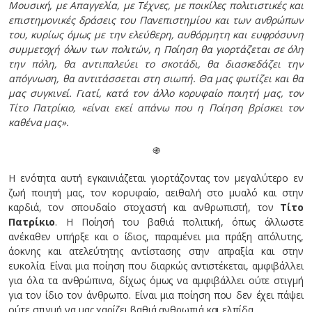
Μουσική, με Απαγγελία, με Τέχνες, με ποικίλες πολιτιστικές και
επιστημονικές δράσεις του Πανεπιστημίου και των ανθρώπων
του, κυρίως όμως με την ελεύθερη, αυθόρμητη και ευφρόσυνη
συμμετοχή όλων των πολιτών, η Ποίηση θα γιορτάζεται σε όλη
την πόλη, θα αντιπαλεύει το σκοτάδι, θα διασκεδάζει την
απόγνωση, θα αντιτάσσεται στη σιωπή. Θα μας φωτίζει και θα
μας συγκινεί. Γιατί, κατά τον άλλο κορυφαίο ποιητή μας, τον
Τίτο Πατρίκιο, «είναι εκεί απάνω που η Ποίηση βρίσκει τον
καθένα μας».
֍
Η ενότητα αυτή εγκαινιάζεται γιορτάζοντας τον μεγαλύτερο εν
ζωή ποιητή μας, τον κορυφαίο, αειθαλή στο μυαλό και στην
καρδιά, τον σπουδαίο στοχαστή και ανθρωπιστή, τον
Τίτο
Πατρίκιο
. Η Ποίησή του βαθιά πολιτική, όπως άλλωστε
ανέκαθεν υπήρξε και ο ίδιος, παραμένει μια πράξη απόλυτης,
άοκνης και ατελεύτητης αντίστασης στην απραξία και στην
ευκολία. Είναι μια ποίηση που διαρκώς αντιστέκεται, αμφιβάλλει
για όλα τα ανθρώπινα, δίχως όμως να αμφιβάλλει ούτε στιγμή
για τον ίδιο τον άνθρωπο. Είναι μια ποίηση που δεν έχει πάψει
ούτε στιγμή να μας χαρίζει βαθιά ανθρωπιά και ελπίδα.