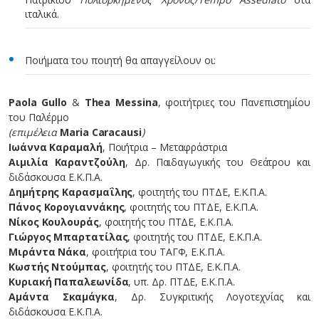
ιταλικά.
Ποιήματα του ποιητή θα απαγγείλουν οι:
Paola Gullo
&
Thea Messina
, φοιτήτριες του Πανεπιστημίου
του Παλέρμο
(επιμέλεια
Maria Caracausi
)
Ιωάννα Καραμαλή
, Ποιήτρια – Μεταφράστρια
Αιμιλία Καραντζούλη
, Δρ. Παιδαγωγικής του Θεάτρου και
διδάσκουσα Ε.Κ.Π.Α.
Δημήτρης Καρασμαΐλης
, φοιτητής του ΠΤΔΕ, Ε.Κ.Π.Α.
Πάνος Κορογιαννάκης
, φοιτητής του ΠΤΔΕ, Ε.Κ.Π.Α.
Νίκος Κουλουράς
, φοιτητής του ΠΤΔΕ, Ε.Κ.Π.Α.
Γιώργος Μπαρτατίλας
, φοιτητής του ΠΤΔΕ, Ε.Κ.Π.Α.
Μιράντα Νάκα
, φοιτήτρια του ΤΑΓΦ, Ε.Κ.Π.Α.
Κωστής Ντούμπας
, φοιτητής του ΠΤΔΕ, Ε.Κ.Π.Α.
Κυριακή Παπαλεωνίδα
, υπ. Δρ. ΠΤΔΕ, Ε.Κ.Π.Α.
Αμάντα Σκαμάγκα
, Δρ. Συγκριτικής Λογοτεχνίας και
διδάσκουσα Ε.Κ.Π.Α.