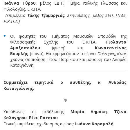
Ιωάννα Τύρου
, μέλος ΕΔΙΠ, Τμήμα Ιταλικής Γλώσσας και
Φιλολογίας, Ε.Κ.Π.Α.
(επιμέλεια
Τάκης Τζαμαργιάς
, Σκηνοθέτης, μέλος ΕΕΠ, ΠΤΔΕ,
Ε.Κ.Π.Α.)
Οι φοιτητές του Τμήματος Μουσικών Σπουδών της
Φιλοσοφικής Σχολής του Ε.Κ.Π.Α.,
Γιολάντα
Αμαξοπούλου
(φωνή) και
Κωνσταντίνος
Βουρλής
(πιάνο), θα ερμηνεύσουν το έργο
Πολιορκημένος
χρόνος
σε ποίηση Τίτου Πατρίκιου και μουσική του Ανδρέα
Κατσιγιάννη.
Συμμετέχει τιμητικά ο συνθέτης, κ. Ανδρέας
Κατσιγιάννης.
֍
Υπεύθυνες της εκδήλωσης:
Μαρία Δημάκη
,
Τζίνα
Καλογήρου
,
Βίκυ Πάτσιου
Γενική επιμέλεια, σχεδιασμός αφίσας:
Ιωάννα Καραμαλή