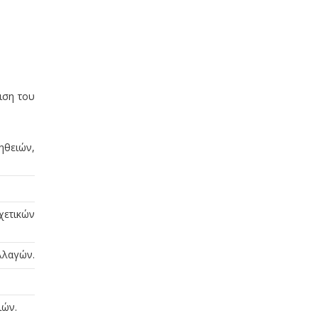
ιση του
ηθειών,
χετικών
λλαγών.
ιών.