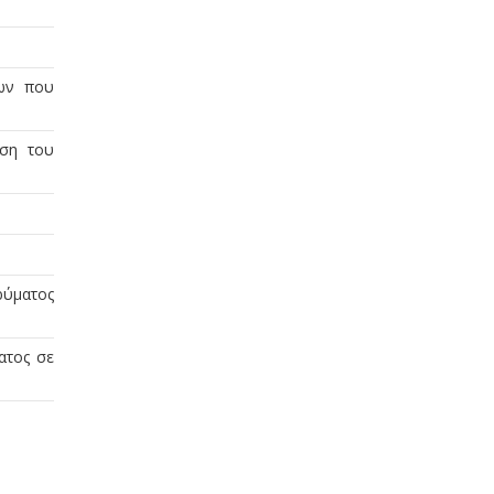
ίων που
εση του
ρύματος
ατος σε