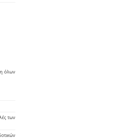
ση όλων
λές των
δοτικών