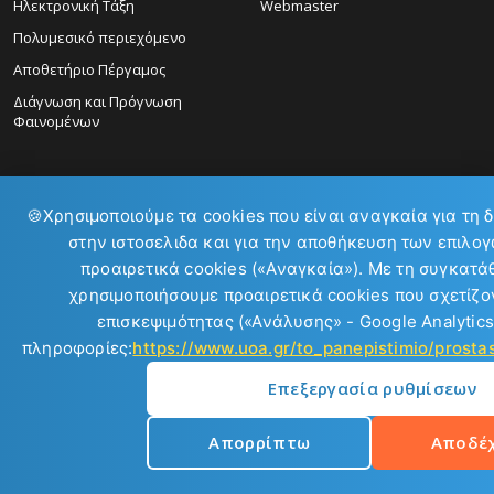
Ηλεκτρονική Τάξη
Webmaster
Πολυμεσικό περιεχόμενο
Αποθετήριο Πέργαμος
Διάγνωση και Πρόγνωση
Φαινομένων
🍪
Χρησιμοποιούμε τα cookies που είναι αναγκαία για τη 
στην ιστοσελιδα και για την αποθήκευση των επιλογ
ΕΠΙΚΟΙΝΩΝΙΑ:
προαιρετικά cookies («Αναγκαία»). Με τη συγκατά
χρησιμοποιήσουμε προαιρετικά cookies που σχετίζον
επισκεψιμότητας («Ανάλυσης» - Google Analytics
πληροφορίες:
https://www.uoa.gr/to_panepistimio/prost
Επεξεργασία ρυθμίσεων
Copyright © 2026
Απορρίπτω
Αποδέ
Εθνικό και Καποδιστριακό Πανεπιστήμιο Αθηνών