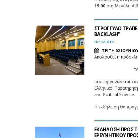
19.00
στη Μεγάλη Αί
ΣΤΡΟΓΓΥΛΟ ΤΡΑΠΕΖΙ
BACKLASH"
EΚΔΗΛΩΣΕΙΣ
ΤΡΙΤΗ 02 ΙΟΥΝΙΟΥ
Ακολουθεί η πρόσκλησ
"A
που οργανώνεται στ
Ελληνικό Παρατηρητή
and Political Science.
Η εκδήλωση θα πραγ
ΕΚΔΗΛΩΣΗ ΠΡΟΣ 
ΕΡΕΥΝΗΤΙΚΟΥ ΠΡΟΣΩ