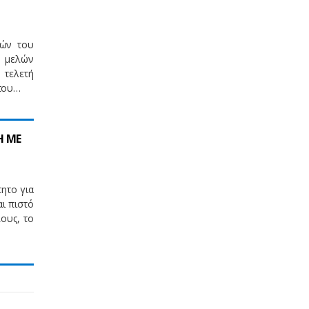
τών του
ν μελών
 τελετή
 του…
Η ΜΕ
ητο για
ι πιστό
ους, το