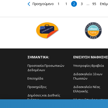
Προηγούμενο
1
1
2
3
....
95
Επόμ
ΣΗΜΑΝΤΙΚΑ:
ΕΝΙΣΧΥΣΗ ΜΑΘΗΣΗΣ
Προστασία Προσωπικών
Υποτροφίες-Βραβεία
Δεδομένων
Διδασκαλείο Ξένων
Επετηρίδα
Γλωσσών
Προκηρύξεις
Διδασκαλείο Νέας
Ελληνικής
Δημόσιες και Διεθνείς
Σχέσεις
Κέντρο Επιμόρφωσης ϗ
Δια Βίου Μάθηση