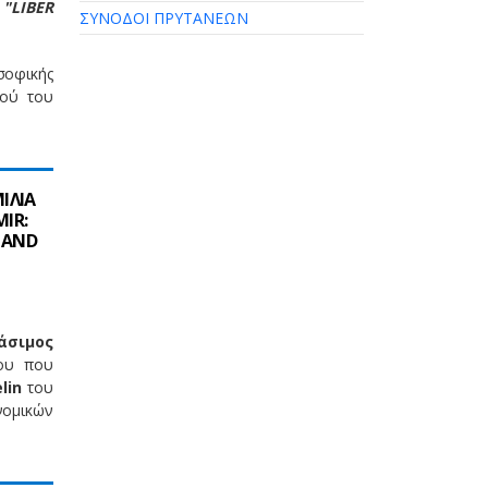
"LIBER
ΣΥΝΟΔΟΙ ΠΡΥΤΑΝΕΩΝ
σοφικής
κού του
ΙΛΙΑ
IR:
 AND
άσιμος
μου που
lin
του
νομικών