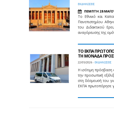
EΚΔΗΛΩΣΕΙΣ
ΠΕΜΠΤΗ 28 ΜΑΪΟΥ
Τo Εθνικό και Καπο
Πανεπιστημίου Αθην
του Διδακτικού Ερευ
αναγόρευσης της ομότ
ΤΟ ΕΚΠΑ ΠΡΩΤΟΠΟ
ΤΗ ΜΟΝΑΔΑ ΠΡΟΣ
22/05/2026 -
EΚΔΗΛΩΣΕΙΣ
Η ισότιμη πρόσβαση 
την προσωπική εξέλι
στη δέσμευσή του γι
ΕΚΠΑ πρωτοπόρησε γι