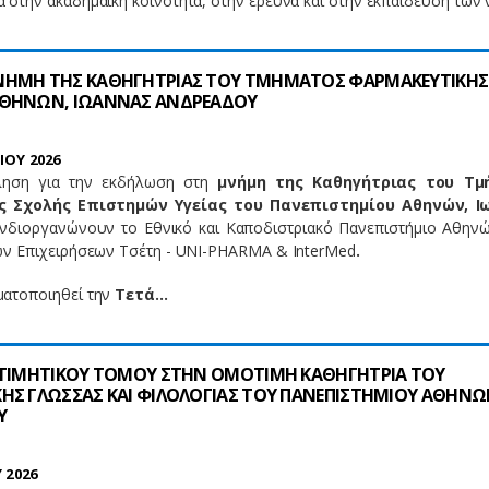
 στην ακαδημαϊκή κοινότητα, στην έρευνα και στην εκπαίδευση των
ΝΗΜΗ ΤΗΣ ΚΑΘΗΓΗΤΡΙΑΣ ΤΟΥ ΤΜΗΜΑΤΟΣ ΦΑΡΜΑΚΕΥΤΙΚΗΣ
ΑΘΗΝΩΝ, ΙΩΑΝΝΑΣ ΑΝΔΡΕΑΔΟΥ
ΙΟΥ 2026
ληση για την εκδήλωση στη
μνήμη της Καθηγήτριας του Τμ
ς Σχολής Επιστημών Υγείας του Πανεπιστημίου Αθηνών, Ι
νδιοργανώνουν το Εθνικό και Καποδιστριακό Πανεπιστήμιο Αθηνώ
ών Επιχειρήσεων Τσέτη - UNI-PHARMA & InterMed
.
ματοποιηθεί την
Τετά…
 ΤΙΜΗΤΙΚΟΥ ΤΟΜΟΥ ΣΤΗΝ ΟΜΟΤΙΜΗ ΚΑΘΗΓΗΤΡΙΑ ΤΟΥ
ΗΣ ΓΛΩΣΣΑΣ ΚΑΙ ΦΙΛΟΛΟΓΙΑΣ ΤΟΥ ΠΑΝΕΠΙΣΤΗΜΙΟΥ ΑΘΗΝ
Υ
 2026