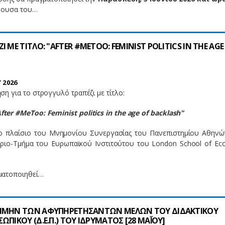
θουσα του…
 ΜΕ ΤΙΤΛΟ: "AFTER #METOO: FEMINIST POLITICS IN THE AGE
 2026
η για το στρογγυλό τραπέζι με τίτλο:
fter #MeToo: Feminist politics in the age of backlash"
ο πλαίσιο του Μνημονίου Συνεργασίας του Πανεπιστημίου Αθηνώ
ριο-Τμήμα του Ευρωπαϊκού Ινστιτούτου του London School of Ec
ματοποιηθεί…
ΤΙΜΗΝ ΤΩΝ ΑΦΥΠΗΡΕΤΗΣΑΝΤΩΝ ΜΕΛΩΝ ΤΟΥ ΔΙΔΑΚΤΙΚΟΥ
ΠΙΚΟΥ (Δ.Ε.Π.) ΤΟΥ ΙΔΡΥΜΑΤΟΣ [28 ΜΑΪ́ΟΥ]