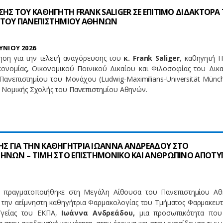
ΗΣ ΤΟΥ ΚΑΘΗΓΗΤΗ FRANK SALIGER ΣΕ ΕΠΙΤΙΜΟ ΔΙΔΑΚΤΟΡΑ
 ΤΟΥ ΠΑΝΕΠΙΣΤΗΜΙΟΥ ΑΘΗΝΩΝ
ΥΝΙΟΥ 2026
ηση για την τελετή αναγόρευσης του
κ. Frank Saliger
, καθηγητή Π
ικονομίας, Οικονομικού Ποινικού Δικαίου και Φιλοσοφίας του Δικα
Πανεπιστημίου του Μονάχου (Ludwig-Maximilians-Universität Münch
ς Νομικής Σχολής του Πανεπιστημίου Αθηνών.
 ΓΙΑ ΤΗΝ ΚΑΘΗΓΗΤΡΙΑ ΙΩΑΝΝΑ ΑΝΔΡΕΑΔΟΥ ΣΤΟ
ΗΝΩΝ – ΤΙΜΗ ΣΤΟ ΕΠΙΣΤΗΜΟΝΙΚΟ ΚΑΙ ΑΝΘΡΩΠΙΝΟ ΑΠΟΤ
ς πραγματοποιήθηκε στη Μεγάλη Αίθουσα του Πανεπιστημίου Α
 την αείμνηστη καθηγήτρια Φαρμακολογίας του Τμήματος Φαρμακευτι
Υγείας του ΕΚΠΑ,
Ιωάννα Ανδρεάδου,
μια προσωπικότητα που