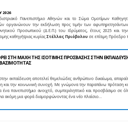
 2026
διστριακό Πανεπιστήμιο Αθηνών και το Σώμα Ομοτίμων Καθηγη
ών οργανώνουν την εκδήλωση προς τιμήν των αφυπηρετησάντω
νητικού Προσωπικού (Δ.Ε.Π.) του Ιδρύματος, έτους 2025 και την
ιμης καθηγήτριας κυρίας
Στέλλας Πριόβολου
σε επίτιμη Πρόεδρο
ΡΕΙ ΣΤΗ ΜΑΧΗ ΤΗΣ ΙΣΟΤΙΜΗΣ ΠΡΟΣΒΑΣΗΣ ΣΤΗΝ ΕΚΠΑΙΔΕΥΣ
ΒΑΣΙΜΟΤΗΤΑΣ
στην εκπαίδευση αποτελεί θεμελιώδες ανθρώπινο δικαίωμα, απαραίτ
ξη και την κοινωνική συνοχή. Με γνώμονα την παραπάνω πρόταση κα
α ένα πανεπιστήμιο ανοιχτό, συμπεριληπτικό και προσβάσιμο σε όλ
α ακόμη μια φορά διαμορφώνοντας ένα νέο πλαίσιο…