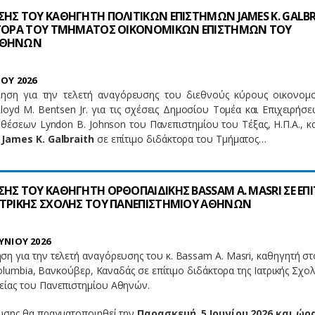
ΣΗΣ ΤΟΥ ΚΑΘΗΓΗΤΗ ΠΟΛΙΤΙΚΩΝ ΕΠΙΣΤΗΜΩΝ JAMES K. GALB
ΚΤΟΡΑ ΤOY TMHMATOΣ ΟΙΚΟΝΟΜΙΚΩΝ ΕΠΙΣΤΗΜΩΝ ΤΟΥ
ΑΘΗΝΩΝ
ΙΟΥ 2026
ηση για την τελετή αναγόρευσης του διεθνούς κύρους οικονομ
loyd M. Bentsen Jr. για τις σχέσεις Δημοσίου Τομέα και Επιχειρήσ
έσεων Lyndon B. Johnson του Πανεπιστημίου του Τέξας, Η.Π.Α., κ
ν
James K. Galbraith
σε επίτιμο διδάκτορα του Τμήματος…
ΗΣ ΤΟΥ ΚΑΘΗΓΗΤΗ ΟΡΘΟΠΑΙΔΙΚΗΣ BASSAM A. MASRI ΣΕ ΕΠ
ΑΤΡΙΚΗΣ ΣΧΟΛΗΣ ΤΟΥ ΠΑΝΕΠΙΣΤΗΜΙΟΥ ΑΘΗΝΩΝ
ΥΝΙΟΥ 2026
η για την τελετή αναγόρευσης του κ. Bassam A. Masri, καθηγητή στ
 Columbia, Βανκούβερ, Καναδάς σε επίτιμο διδάκτορα της Ιατρικής Σχολ
είας του Πανεπιστημίου Αθηνών.
ευσης θα πραγματοποιηθεί την
Παρασκευή, 5 Ιουνίου 2026 και ώρ