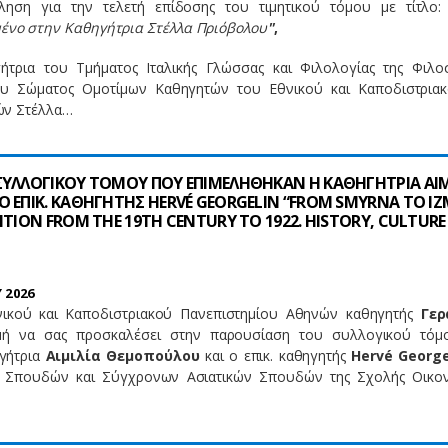
ληση για την τελετή επίδοσης
του τιμητικού τόμου με τίτλο:
ένο στην Καθηγήτρια Στέλλα Πριόβολου
"
,
ήτρια του Τμήματος Ιταλικής Γλώσσας και Φιλολογίας της Φιλο
υ Σώματος Ομοτίμων Καθηγητών του Εθνικού και Καποδιστρια
ών Στέλλα…
ΣΥΛΛΟΓΙΚΟΥ ΤΟΜΟΥ ΠΟΥ ΕΠΙΜΕΛΗΘΗΚΑΝ Η ΚΑΘΗΓΗΤΡΙΑ ΑΙΜ
 ΕΠΙΚ. ΚΑΘΗΓΗΤΗΣ HERVÉ GEORGELIN “FROM SMYRNA TO IZM
ITION FROM THE 19TH CENTURY TO 1922. HISTORY, CULTURE
 2026
ικού και Καποδιστριακού Πανεπιστημίου Αθηνών καθηγητής
Γερ
μή να σας προσκαλέσει στην παρουσίαση του συλλογικού τό
ηγήτρια
Αιμιλία Θεμοπούλου
και ο επικ. καθηγητής
Hervé George
 Σπουδών και Σύγχρονων Ασιατικών Σπουδών της Σχολής Οικο