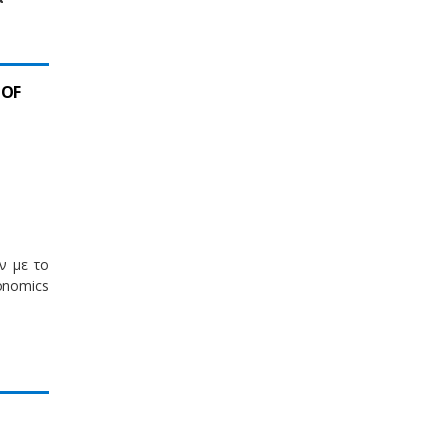
 OF
ν με το
onomics