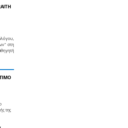
RAITH
ολόγου,
εων" στη
αθηγητή
ΙΤΙΜΟ
ο
ής της
α