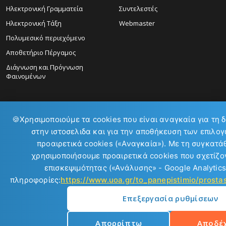
Ηλεκτρονική Γραμματεία
Συντελεστές
Ηλεκτρονική Τάξη
Webmaster
Πολυμεσικό περιεχόμενο
Αποθετήριο Πέργαμος
Διάγνωση και Πρόγνωση
Φαινομένων
🍪
Χρησιμοποιούμε τα cookies που είναι αναγκαία για τη 
στην ιστοσελιδα και για την αποθήκευση των επιλογ
ΕΠΙΚΟΙΝΩΝΙΑ:
προαιρετικά cookies («Αναγκαία»). Με τη συγκατά
χρησιμοποιήσουμε προαιρετικά cookies που σχετίζον
επισκεψιμότητας («Ανάλυσης» - Google Analytics
πληροφορίες:
https://www.uoa.gr/to_panepistimio/prost
Επεξεργασία ρυθμίσεων
Copyright © 2026
Απορρίπτω
Αποδέ
Εθνικό και Καποδιστριακό Πανεπιστήμιο Αθηνών