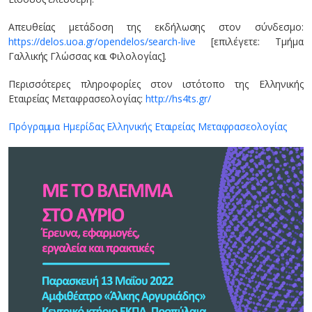
Απευθείας μετάδοση της εκδήλωσης στον σύνδεσμο:
https://delos.uoa.gr/opendelos/search-live
[επιλέγετε: Τμήμα
Γαλλικής Γλώσσας και Φιλολογίας].
Περισσότερες πληροφορίες στον ιστότοπο της Ελληνικής
Εταιρείας Μεταφρασεολογίας:
http://hs4ts.gr/
Πρόγραμμα Ημερίδας Ελληνικής Εταιρείας Μεταφρασεολογίας