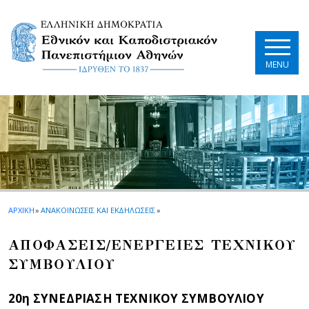
Skip to main navigation
Skip to main content
Skip to page footer
MENU
ΑΡΧΙΚΗ
»
ΑΝΑΚΟΙΝΩΣΕΙΣ ΚΑΙ ΕΚΔΗΛΩΣΕΙΣ
»
ΑΠΟΦΑΣΕΙΣ/ΕΝΕΡΓΕΙΕΣ ΤΕΧΝΙΚΟΥ
ΣΥΜΒΟΥΛΙΟΥ
20η ΣΥΝΕΔΡΙΑΣΗ ΤΕΧΝΙΚΟΥ ΣΥΜΒΟΥΛΙΟΥ