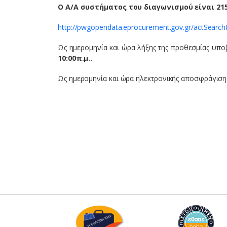
O
A
/
A
συστήματος του διαγωνισμού είναι 21
http://pwgopendata.eprocurement.gov.gr/actSearch
Ως ημερομηνία και ώρα λήξης της προθεσμίας υπ
10:00π.μ..
Ως ημερομηνία και ώρα ηλεκτρονικής αποσφράγιση