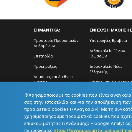
ΣΗΜΑΝΤΙΚΑ:
ΕΝΙΣΧΥΣΗ ΜΑΘΗΣΗΣ
Προστασία Προσωπικών
Υποτροφίες-Βραβεία
Δεδομένων
Διδασκαλείο Ξένων
Επετηρίδα
Γλωσσών
Προκηρύξεις
Διδασκαλείο Νέας
Ελληνικής
Δημόσιες και Διεθνείς
Σχέσεις
Κέντρο Επιμόρφωσης ϗ
Δια Βίου Μάθηση
🍪
Χρησιμοποιούμε τα cookies που είναι αναγκαία
σας στην ιστοσελιδα και για την αποθήκευση των
προαιρετικά cookies («Αναγκαία»). Με τη συγκατ
χρησιμοποιήσουμε προαιρετικά cookies που σχετί
επισκεψιμότητας («Ανάλυσης» - Google Analytics)
Copyright © 2026
Εθνικό και Καποδιστριακό Πανεπιστήμιο Αθ
πληροφορίες:
https://www.uoa.gr/to_panepistim