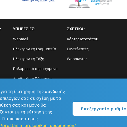
:
ΥΠΗΡΕΣΙΕΣ:
ΣΧΕΤΙΚΑ:
Webmail
Χάρτης Ιστοτόπου
Ηλεκτρονική Γραμματεία
Συντελεστές
Ηλεκτρονική Τάξη
Webmaster
Πολυμεσικό περιεχόμενο
Αποθετήριο Πέργαμος
Διάγνωση και Πρόγνωση
 για τη διατήρηση της σύνδεσής
Φαινομένων
 επιλογών σας σε σχέση με τα
άθεσή σας και μόνο θα
Επεξεργασία ρυθμί
ζονται με τη μέτρηση της
. Για περισσότερες
ηνών
io/prostasia_prosopikon_dedomenon/