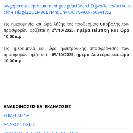
pwgopendata.eprocurement.gov.gr/actSearchErgwn/faces/active_sea
cKh4_Hf3g-l2BULM8CBVMh5QhvK7OVGVAX!-760941752
Ως ημερομηνία και ώρα λήξης της προθεσμίας υποβολής των
α
προσφορών ορίζεται η
2
/10/2025, ημέρα Πέμπτη και ώρα
10:00π.μ..
Ως ημερομηνία και ώρα ηλεκτρονικής αποσφράγισης των
η
προσφορών ορίζεται η
6
/10/2025, ημέρα Δευτέρα και ώρα
10:00π.μ..
AΝΑΚΟΙΝΩΣΕΙΣ ΚΑΙ ΕΚΔΗΛΩΣΕΙΣ
ΕΠΙΛΕΓΜΕΝΑ
ΑΝΑΚΟΙΝΩΣΕΙΣ