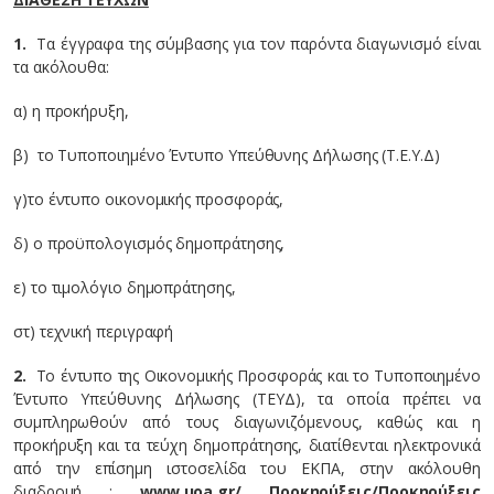
1.
Τα έγγραφα της σύμβασης για τον παρόντα διαγωνισμό είναι
τα ακόλουθα:
α) η προκήρυξη,
β)
το Τυποποιημένο Έντυπο Υπεύθυνης Δήλωσης (Τ.Ε.Υ.Δ)
γ)
το έντυπο οικονομικής προσφοράς,
δ) ο προϋπολογισμός δημοπράτησης,
ε) το τιμολόγιο δημοπράτησης,
στ) τεχνική περιγραφή
2.
Το έντυπο της Οικονομικής Προσφοράς και το Τυποποιημένο
Έντυπο Υπεύθυνης Δήλωσης (ΤΕΥΔ), τα οποία πρέπει να
συμπληρωθούν από τους διαγωνιζόμενους, καθώς και η
προκήρυξη και τα τεύχη δημοπράτησης, διατίθενται ηλεκτρονικά
από την επίσημη ιστοσελίδα του ΕΚΠΑ, στην ακόλουθη
διαδρομή :
www
.
uoa
.
gr
/
Προκηρύξεις/Προκηρύξεις