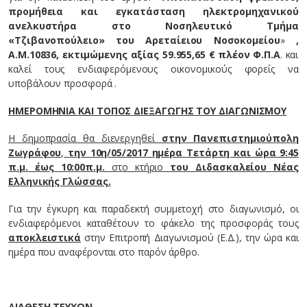
προμήθεια και εγκατάσταση ηλεκτρομηχανικού
ανελκυστήρα στο Νοσηλευτικό Τμήμα
«Τζιβανοπούλειο» του Αρεταίειου Νοσοκομείου
»
,
Α.Μ.10836, εκτιμώμενης αξίας 59.955,65 € πλέον Φ.Π.Α
. και
καλεί τους ενδιαφερόμενους οικονομικούς φορείς να
υποβάλουν προσφορά .
ΗΜΕΡΟΜΗΝΙΑ ΚΑΙ ΤΟΠΟΣ ΔΙΕΞΑΓΩΓΗΣ ΤΟΥ ΔΙΑΓΩΝΙΣΜΟΥ
Η δημοπρασία θα διενεργηθεί
στην Πανεπιστημιούπολη
Ζωγράφου
,
την 10η/05/2017 ημέρα Τετάρτη και ώρα 9:45
π.μ. έως 10:00π.μ.
στο κτήριο
του Διδασκαλείου Νέας
Ελληνικής Γλώσσας.
Για την έγκυρη και παραδεκτή συμμετοχή στο διαγωνισμό, οι
ενδιαφερόμενοι καταθέτουν το φάκελο της προσφοράς τους
αποκλειστικά
στην Επιτροπή Διαγωνισμού (Ε.Δ.), την ώρα και
ημέρα που αναφέρονται στο παρόν άρθρο.
ΔΙΑΘΕΣΗ ΤΕΥΧΩΝ