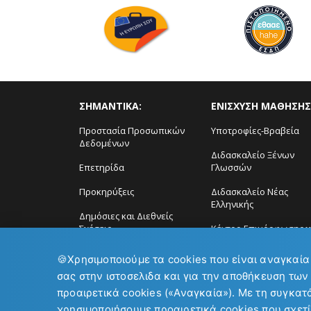
ΣΗΜΑΝΤΙΚΑ:
ΕΝΙΣΧΥΣΗ ΜΑΘΗΣΗΣ
Προστασία Προσωπικών
Υποτροφίες-Βραβεία
Δεδομένων
Διδασκαλείο Ξένων
Επετηρίδα
Γλωσσών
Προκηρύξεις
Διδασκαλείο Νέας
Ελληνικής
Δημόσιες και Διεθνείς
Σχέσεις
Κέντρο Επιμόρφωσης ϗ
Δια Βίου Μάθηση
🍪
Χρησιμοποιούμε τα cookies που είναι αναγκαία
σας στην ιστοσελιδα και για την αποθήκευση των
προαιρετικά cookies («Αναγκαία»). Με τη συγκατ
χρησιμοποιήσουμε προαιρετικά cookies που σχετί