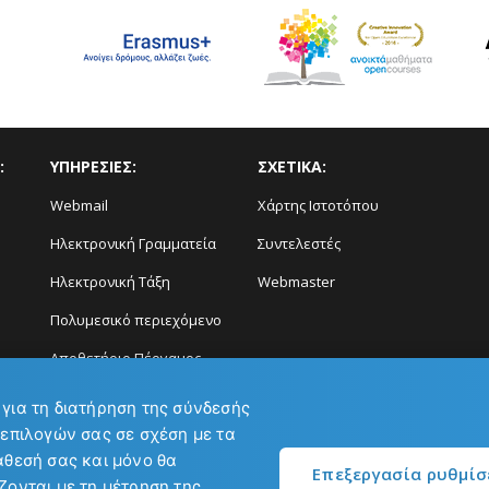
:
ΥΠΗΡΕΣΙΕΣ:
ΣΧΕΤΙΚΑ:
Webmail
Χάρτης Ιστοτόπου
Ηλεκτρονική Γραμματεία
Συντελεστές
Ηλεκτρονική Τάξη
Webmaster
Πολυμεσικό περιεχόμενο
Αποθετήριο Πέργαμος
Διάγνωση και Πρόγνωση
 για τη διατήρηση της σύνδεσής
Φαινομένων
 επιλογών σας σε σχέση με τα
άθεσή σας και μόνο θα
Επεξεργασία ρυθμί
ζονται με τη μέτρηση της