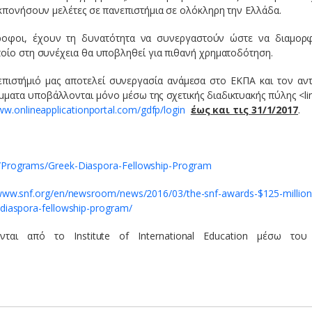
εκπονήσουν μελέτες σε πανεπιστήμια σε ολόκληρη την Ελλάδα.
ροφοι, έχουν τη δυνατότητα να συνεργαστούν ώστε να διαμο
ποίο στη συνέχεια θα υποβληθεί για πιθανή χρηματοδότηση.
ιστήμιό μας αποτελεί συνεργασία ανάμεσα στο ΕΚΠΑ και τον αντ
μματα υποβάλλονται μόνο μέσω της σχετικής διαδικτυακής πύλης <lin
w.onlineapplicationportal.com/gdfp/login
έως και τις 31/1/2017
.
/Programs/Greek-Diaspora-Fellowship-Program
ww.snf.org/en/newsroom/news/2016/03/the-snf-awards-$125-million-
k-diaspora-fellowship-program/
νται από το Institute of International Education μέσω του