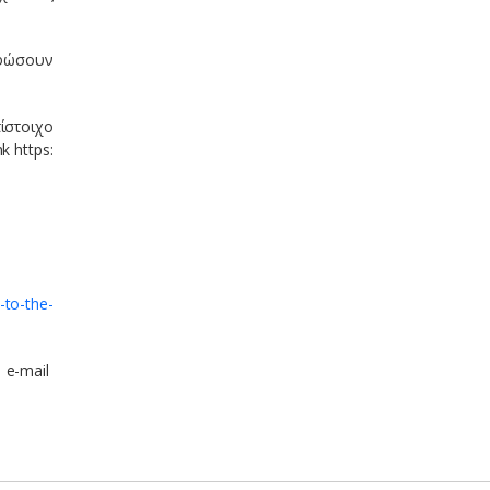
ρφώσουν
ίστοιχο
k https:
to-the-
 e-mail