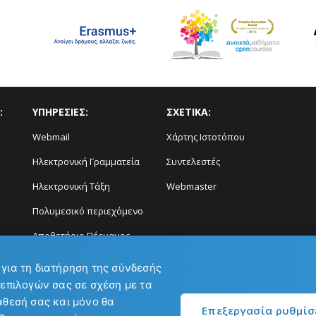
:
ΥΠΗΡΕΣΙΕΣ:
ΣΧΕΤΙΚΑ:
Webmail
Χάρτης Ιστοτόπου
Ηλεκτρονική Γραμματεία
Συντελεστές
Ηλεκτρονική Τάξη
Webmaster
Πολυμεσικό περιεχόμενο
Αποθετήριο Πέργαμος
Διάγνωση και Πρόγνωση
 για τη διατήρηση της σύνδεσής
Φαινομένων
 επιλογών σας σε σχέση με τα
άθεσή σας και μόνο θα
Επεξεργασία ρυθμί