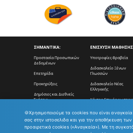
ΣΗΜΑΝΤΙΚΑ:
ΕΝΙΣΧΥΣΗ ΜΑΘΗΣΗΣ
Προστασία Προσωπικών
Υποτροφίες-Βραβεία
Δεδομένων
Διδασκαλείο Ξένων
Επετηρίδα
Γλωσσών
Προκηρύξεις
Διδασκαλείο Νέας
Ελληνικής
Δημόσιες και Διεθνείς
Σχέσεις
Κέντρο Επιμόρφωσης ϗ
Δια Βίου Μάθηση
🍪
Χρησιμοποιούμε τα cookies που είναι αναγκαία
σας στην ιστοσελιδα και για την αποθήκευση των
προαιρετικά cookies («Αναγκαία»). Με τη συγκατ