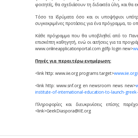
φοιτητές, θα σχεδιάσουν τη διδακτέα ύλη, και θα 
Τόσο τα Iδρύματα όσο και οι υποψήφιοι υπότ
συγκεκριμένες προτάσεις για ένα πρόγραμμα, το ο
Κάθε πρόγραμμα που θα υποβληθεί από το Πανεπ
επισκέπτη καθηγητή, ενώ οι αιτήσεις για τα προγρά
www.onlineapplicationportal.com gdfp login new>
ww
Πηγές για περαιτέρω ενημέρωση:
<link http: www.iie.org programs target>
www.iie.org
<link http: www.snf.org en newsroom news new>
w
institute-of-international-education-to-launch-gree
Πληροφορίες και διευκρινίσεις επίσης παρέχο
<link>GeekDiaspora@IIE.org