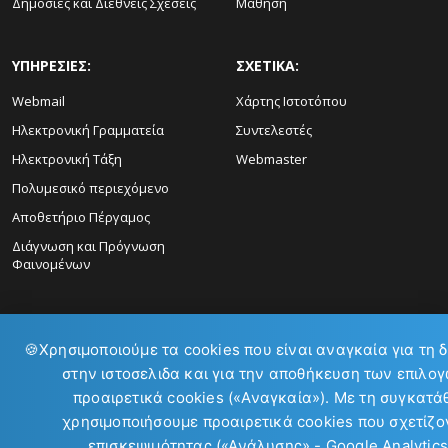
Δημόσιες και Διεθνείς Σχέσεις
Μάθηση
ΥΠΗΡΕΣΙΕΣ:
ΣΧΕΤΙΚΑ:
Webmail
Χάρτης Ιστοτόπου
Ηλεκτρονική Γραμματεία
Συντελεστές
Ηλεκτρονική Τάξη
Webmaster
Πολυμεσικό περιεχόμενο
Αποθετήριο Πέργαμος
Διάγνωση και Πρόγνωση
Φαινομένων
🍪
Χρησιμοποιούμε τα cookies που είναι αναγκαία για τη 
στην ιστοσελιδα και για την αποθήκευση των επιλογ
ΕΠΙΚΟΙΝΩΝΙΑ:
προαιρετικά cookies («Αναγκαία»). Με τη συγκατά
χρησιμοποιήσουμε προαιρετικά cookies που σχετίζον
επισκεψιμότητας («Ανάλυσης» - Google Analytics