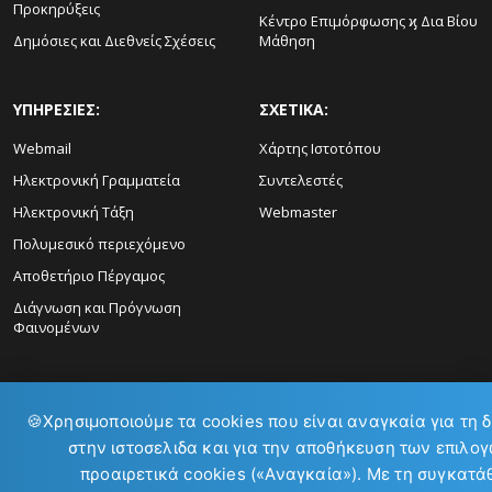
Προκηρύξεις
Κέντρο Επιμόρφωσης ϗ Δια Βίου
Δημόσιες και Διεθνείς Σχέσεις
Μάθηση
ΥΠΗΡΕΣΙΕΣ:
ΣΧΕΤΙΚΑ:
Webmail
Χάρτης Ιστοτόπου
Ηλεκτρονική Γραμματεία
Συντελεστές
Ηλεκτρονική Τάξη
Webmaster
Πολυμεσικό περιεχόμενο
Αποθετήριο Πέργαμος
Διάγνωση και Πρόγνωση
Φαινομένων
🍪
Χρησιμοποιούμε τα cookies που είναι αναγκαία για τη 
στην ιστοσελιδα και για την αποθήκευση των επιλογ
ΕΠΙΚΟΙΝΩΝΙΑ:
προαιρετικά cookies («Αναγκαία»). Με τη συγκατά